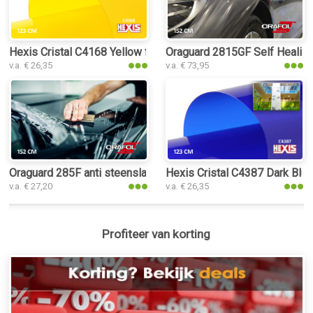
Hexis Cristal C4168 Yellow folie
Oraguard 2815GF Self Healing
v.a. € 26,35
v.a. € 73,95
Oraguard 285F anti steenslag PPF folie
Hexis Cristal C4387 Dark Blue
v.a. € 27,20
v.a. € 26,35
Profiteer van korting