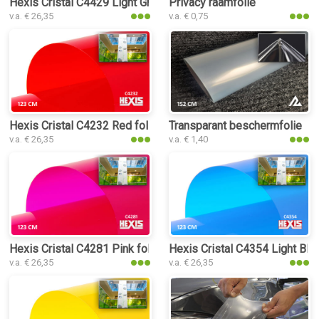
Hexis Cristal C4429 Light Green folie
Privacy raamfolie
v.a. € 26,35
v.a. € 0,75
Hexis Cristal C4232 Red folie
Transparant beschermfolie
v.a. € 26,35
v.a. € 1,40
Hexis Cristal C4281 Pink folie
Hexis Cristal C4354 Light Blue
v.a. € 26,35
v.a. € 26,35