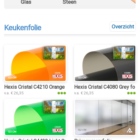
Glas
Steen
Keukenfolie
Overzicht
Hexis Cristal C4210 Orange folie
Hexis Cristal C4080 Grey foli
v.a. € 26,35
v.a. € 26,35