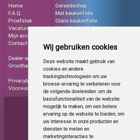
Home
Gereedschap
F.A.Q.
Mat keukenfolie
Proefstuk
Glans keukenfolie
Vacatures
Metallic keukenfolie
Mijn account
3D keukenfolie
Contact
Effect keukenfolie
Wij gebruiken cookies
Bedrukt keukenfolie
Dealer worden
Carbon keukenfolie
Deze website maakt gebruik van
Groothandel
Lampen folie
cookies en andere
Functionele folie
trackingtechnologieën om uw
Privacybeleid
Keukenfolie korting
browse-ervaring te verbeteren voor
Voorwaarden
Op bestelling
de volgende doeleinden:
om de
basisfunctionaliteit van de website
Pagina delen
mogelijk te maken
,
om een betere
ervaring op de website te bieden
,
om
uw interesse in onze producten en
diensten te meten en
marketinginteracties te