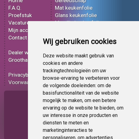
Home
Gereedschap
F.A.Q.
Mat keukenfolie
Proefstuk
Glans keukenfolie
Vacatures
Metallic keukenfolie
Mijn account
3D keukenfolie
Contact
Effect keukenfolie
Wij gebruiken cookies
Bedrukt keukenfolie
Dealer worden
Carbon keukenfolie
Deze website maakt gebruik van
Groothandel
Lampen folie
cookies en andere
Functionele folie
trackingtechnologieën om uw
Privacybeleid
Keukenfolie korting
browse-ervaring te verbeteren voor
Voorwaarden
Op bestelling
de volgende doeleinden:
om de
basisfunctionaliteit van de website
Pagina delen
mogelijk te maken
,
om een betere
ervaring op de website te bieden
,
om
uw interesse in onze producten en
diensten te meten en
marketinginteracties te
personaliseren
,
om advertenties