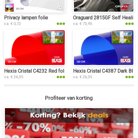
Privacy lampen folie
Oraguard 2815GF Self Healing
v.a. € 0,72
v.a. € 73,95
Hexis Cristal C4232 Red folie
Hexis Cristal C4387 Dark Blue
v.a. € 26,35
v.a. € 26,35
Profiteer van korting