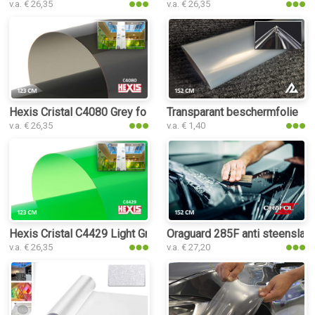
v.a. € 26,35
v.a. € 26,35
Hexis Cristal C4080 Grey folie
Transparant beschermfolie
v.a. € 26,35
v.a. € 1,40
Hexis Cristal C4429 Light Green folie
Oraguard 285F anti steenslag 
v.a. € 26,35
v.a. € 27,20