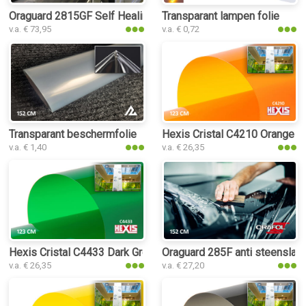
Oraguard 2815GF Self Healing PPF folie
Transparant lampen folie
v.a. € 73,95
v.a. € 0,72
Transparant beschermfolie
Hexis Cristal C4210 Orange fo
v.a. € 1,40
v.a. € 26,35
Hexis Cristal C4433 Dark Green folie
Oraguard 285F anti steenslag 
v.a. € 26,35
v.a. € 27,20