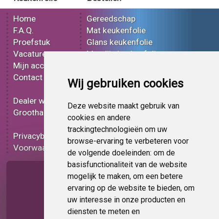
Home
Gereedschap
F.A.Q.
Mat keukenfolie
Proefstuk
Glans keukenfolie
Vacatures
Metallic keukenfolie
Mijn account
3D keukenfolie
Contact
Effect keukenfolie
Wij gebruiken cookies
Bedrukt keukenfolie
Dealer worden
Carbon keukenfolie
Deze website maakt gebruik van
Groothandel
Lampen folie
cookies en andere
Functionele folie
trackingtechnologieën om uw
Privacybeleid
Keukenfolie korting
browse-ervaring te verbeteren voor
Voorwaarden
Op bestelling
de volgende doeleinden:
om de
basisfunctionaliteit van de website
Pagina delen
mogelijk te maken
,
om een betere
ervaring op de website te bieden
,
om
uw interesse in onze producten en
diensten te meten en