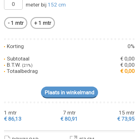
meter bij
152 cm
Korting
0%
Subtotaal
€ 0,00
B.T.W.
€ 0,00
(21%)
Totaalbedrag
€ 0,00
1 mtr
7 mtr
15 mtr
€ 86,13
€ 80,91
€ 73,95