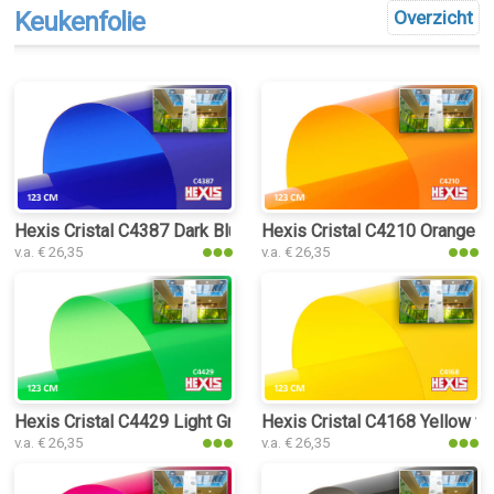
Keukenfolie
Overzicht
Hexis Cristal C4387 Dark Blue folie
Hexis Cristal C4210 Orange fo
v.a. € 26,35
v.a. € 26,35
Hexis Cristal C4429 Light Green folie
Hexis Cristal C4168 Yellow fo
v.a. € 26,35
v.a. € 26,35