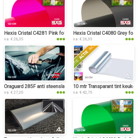
Hexis Cristal C4281 Pink folie
Hexis Cristal C4080 Grey foli
v.a. € 26,35
v.a. € 26,35
Oraguard 285F anti steenslag PPF folie
10 mtr Transparant tint keuken
v.a. € 27,20
v.a. € 42,75