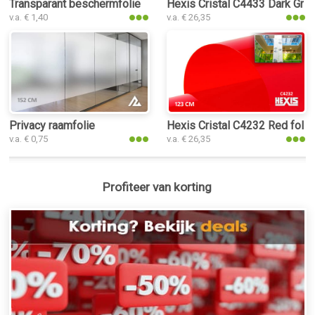
Transparant beschermfolie
Hexis Cristal C4433 Dark Gree
v.a. € 1,40
v.a. € 26,35
Privacy raamfolie
Hexis Cristal C4232 Red folie
v.a. € 0,75
v.a. € 26,35
Profiteer van korting