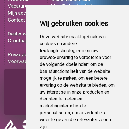
Vacatures
Metallic keukenfolie
Mijn account
3D keukenfolie
Contact
Effect keukenfolie
Wij gebruiken cookies
Bedrukt keukenfolie
Dealer worden
Carbon keukenfolie
Deze website maakt gebruik van
Groothandel
Lampen folie
cookies en andere
Functionele folie
trackingtechnologieën om uw
Privacybeleid
Keukenfolie korting
browse-ervaring te verbeteren voor
Voorwaarden
Op bestelling
de volgende doeleinden:
om de
basisfunctionaliteit van de website
Pagina delen
mogelijk te maken
,
om een betere
ervaring op de website te bieden
,
om
uw interesse in onze producten en
diensten te meten en
marketinginteracties te
personaliseren
,
om advertenties
weer te geven die relevanter voor u
zijn
.