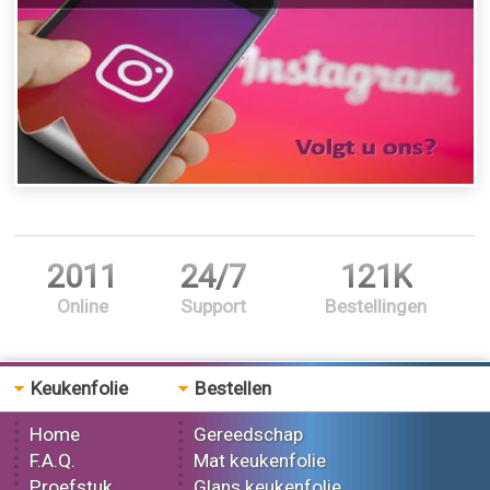
2011
24/7
121K
Online
Support
Bestellingen
Keukenfolie
Bestellen
Home
Gereedschap
F.A.Q.
Mat keukenfolie
Proefstuk
Glans keukenfolie