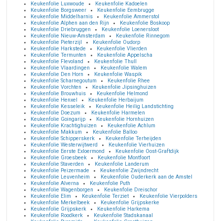
Keukenfolie Luxwoude
Keukenfolie Kadoelen
Keukenfolie Borgsweer
Keukenfolie Eembrugge
Keukenfolie Middelharnis
Keukenfolie Ammerstol
Keukenfolie Alphen aan den Rijn
Keukenfolie Boskoop
Keukenfolie Driebruggen
Keukenfolie Loenersloot
Keukenfolie Nieuw-Amsterdam
Keukenfolie Rinnegom
Keukenfolie Pieterzijl
Keukenfolie Oudorp
Keukenfolie Harkstede
Keukenfolie Vlierden
Keukenfolie Termunten
Keukenfolie Appelscha
Keukenfolie Flevoland
Keukenfolie Thull
Keukenfolie Vlaardingen
Keukenfolie Walem
Keukenfolie Den Horn
Keukenfolie Waspik
Keukenfolie Scharnegoutum
Keukenfolie Rhee
Keukenfolie Vorchten
Keukenfolie Jipsinghuizen
Keukenfolie Brouwhuis
Keukenfolie Helmond
Keukenfolie Henxel
Keukenfolie Herbaijum
Keukenfolie Kesseleik
Keukenfolie Heilig Landstichting
Keukenfolie Doezum
Keukenfolie Harmelen
Keukenfolie Goingarijp
Keukenfolie Hornhuizen
Keukenfolie Krachtighuizen
Keukenfolie Achlum
Keukenfolie Makkum
Keukenfolie Balloo
Keukenfolie Schipperskerk
Keukenfolie Terheijden
Keukenfolie Westerwijtwerd
Keukenfolie Vierhuizen
Keukenfolie Eerste Exloermond
Keukenfolie Oost-Graftdijk
Keukenfolie Groesbeek
Keukenfolie Montfoort
Keukenfolie Staverden
Keukenfolie Landerum
Keukenfolie Peizermade
Keukenfolie Zwijndrecht
Keukenfolie Leuvenheim
Keukenfolie Ouderkerk aan de Amstel
Keukenfolie Alverna
Keukenfolie Puth
Keukenfolie Wagenborgen
Keukenfolie Dreischor
Keukenfolie Elim
Keukenfolie Terziet
Keukenfolie Vierpolders
Keukenfolie Merkelbeek
Keukenfolie Grijpskerke
Keukenfolie Grijpskerk
Keukenfolie Harkema
Keukenfolie Roodkerk
Keukenfolie Stadskanaal