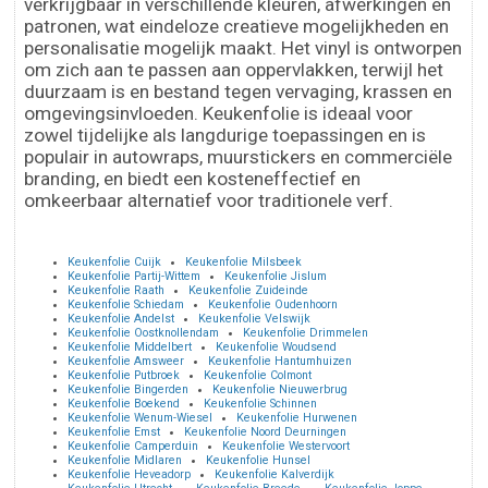
verkrijgbaar in verschillende kleuren, afwerkingen en
patronen, wat eindeloze creatieve mogelijkheden en
personalisatie mogelijk maakt. Het vinyl is ontworpen
om zich aan te passen aan oppervlakken, terwijl het
duurzaam is en bestand tegen vervaging, krassen en
omgevingsinvloeden. Keukenfolie is ideaal voor
zowel tijdelijke als langdurige toepassingen en is
populair in autowraps, muurstickers en commerciële
branding, en biedt een kosteneffectief en
omkeerbaar alternatief voor traditionele verf.
Keukenfolie Cuijk
Keukenfolie Milsbeek
Keukenfolie Partij-Wittem
Keukenfolie Jislum
Keukenfolie Raath
Keukenfolie Zuideinde
Keukenfolie Schiedam
Keukenfolie Oudenhoorn
Keukenfolie Andelst
Keukenfolie Velswijk
Keukenfolie Oostknollendam
Keukenfolie Drimmelen
Keukenfolie Middelbert
Keukenfolie Woudsend
Keukenfolie Amsweer
Keukenfolie Hantumhuizen
Keukenfolie Putbroek
Keukenfolie Colmont
Keukenfolie Bingerden
Keukenfolie Nieuwerbrug
Keukenfolie Boekend
Keukenfolie Schinnen
Keukenfolie Wenum-Wiesel
Keukenfolie Hurwenen
Keukenfolie Emst
Keukenfolie Noord Deurningen
Keukenfolie Camperduin
Keukenfolie Westervoort
Keukenfolie Midlaren
Keukenfolie Hunsel
Keukenfolie Heveadorp
Keukenfolie Kalverdijk