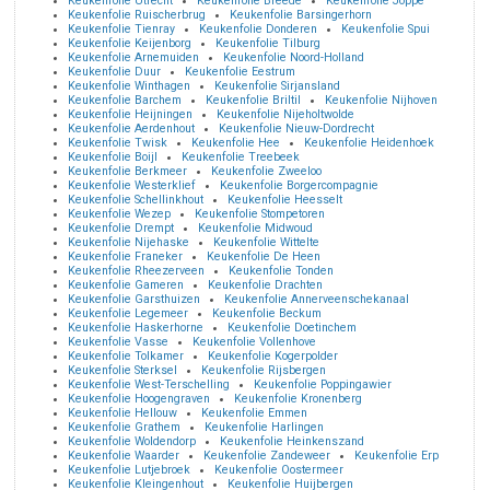
Keukenfolie Utrecht
Keukenfolie Breede
Keukenfolie Joppe
Keukenfolie Ruischerbrug
Keukenfolie Barsingerhorn
Keukenfolie Tienray
Keukenfolie Donderen
Keukenfolie Spui
Keukenfolie Keijenborg
Keukenfolie Tilburg
Keukenfolie Arnemuiden
Keukenfolie Noord-Holland
Keukenfolie Duur
Keukenfolie Eestrum
Keukenfolie Winthagen
Keukenfolie Sirjansland
Keukenfolie Barchem
Keukenfolie Briltil
Keukenfolie Nijhoven
Keukenfolie Heijningen
Keukenfolie Nijeholtwolde
Keukenfolie Aerdenhout
Keukenfolie Nieuw-Dordrecht
Keukenfolie Twisk
Keukenfolie Hee
Keukenfolie Heidenhoek
Keukenfolie Boijl
Keukenfolie Treebeek
Keukenfolie Berkmeer
Keukenfolie Zweeloo
Keukenfolie Westerklief
Keukenfolie Borgercompagnie
Keukenfolie Schellinkhout
Keukenfolie Heesselt
Keukenfolie Wezep
Keukenfolie Stompetoren
Keukenfolie Drempt
Keukenfolie Midwoud
Keukenfolie Nijehaske
Keukenfolie Wittelte
Keukenfolie Franeker
Keukenfolie De Heen
Keukenfolie Rheezerveen
Keukenfolie Tonden
Keukenfolie Gameren
Keukenfolie Drachten
Keukenfolie Garsthuizen
Keukenfolie Annerveenschekanaal
Keukenfolie Legemeer
Keukenfolie Beckum
Keukenfolie Haskerhorne
Keukenfolie Doetinchem
Keukenfolie Vasse
Keukenfolie Vollenhove
Keukenfolie Tolkamer
Keukenfolie Kogerpolder
Keukenfolie Sterksel
Keukenfolie Rijsbergen
Keukenfolie West-Terschelling
Keukenfolie Poppingawier
Keukenfolie Hoogengraven
Keukenfolie Kronenberg
Keukenfolie Hellouw
Keukenfolie Emmen
Keukenfolie Grathem
Keukenfolie Harlingen
Keukenfolie Woldendorp
Keukenfolie Heinkenszand
Keukenfolie Waarder
Keukenfolie Zandeweer
Keukenfolie Erp
Keukenfolie Lutjebroek
Keukenfolie Oostermeer
Keukenfolie Kleingenhout
Keukenfolie Huijbergen