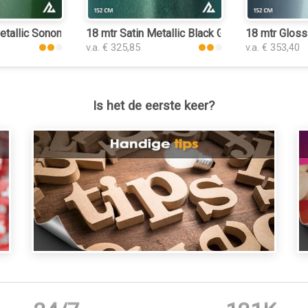
etallic Sonoma Green 3197 keukenfolie
18 mtr Satin Metallic Black Green 3116 keuken
18 mtr Gloss
v.a. € 325,85
v.a. € 353,40
Is het de eerste keer?