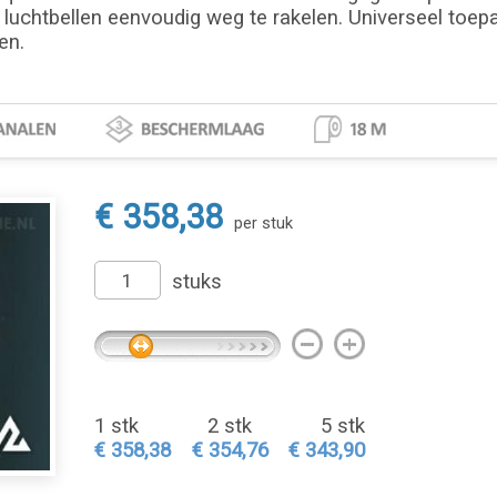
 luchtbellen eenvoudig weg te rakelen. Universeel toepa
en.
€ 358,38
per stuk
stuks
1 stk
2 stk
5 stk
€ 358,38
€ 354,76
€ 343,90