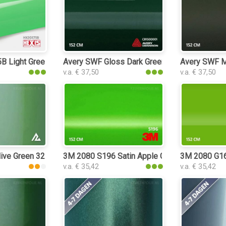
212 keukenfolie
 Light Green Gloss keukenfolie
Avery SWF Gloss Dark Green keukenfolie
Avery SWF Ma
v.a. € 37,50
v.a. € 37,50
lie
live Green 3217 keukenfolie
3M 2080 S196 Satin Apple Green keukenfolie
3M 2080 G16 
v.a. € 35,42
v.a. € 35,42