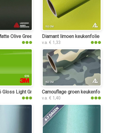
tte Olive Green keukenfolie
Diamant limoen keukenfolie
v.a. € 1,33
Gloss Light Green keukenfolie
Camouflage groen keukenfolie
v.a. € 1,40