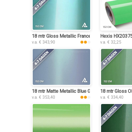
18 mtr Gloss Metallic Francesca Green Ferrari 3
Hexis HX20375B
v.a. € 343,90
v.a. € 32,25
18 mtr Matte Metallic Blue Green 3081 keukenfo
18 mtr Gloss O
v.a. € 353,40
v.a. € 334,40