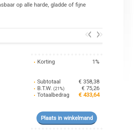
sbaar op alle harde, gladde of fijne
Korting
1%
Subtotaal
€ 358,38
B.T.W.
€ 75,26
(21%)
Totaalbedrag
€ 433,64