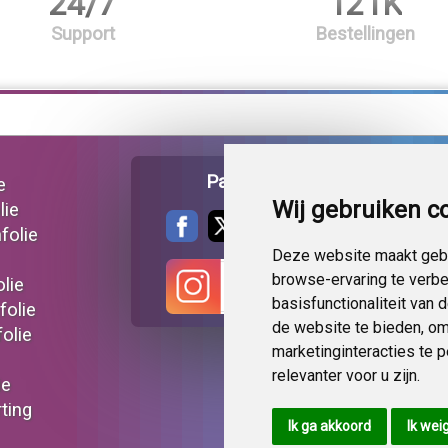
24/7
121K
Support
Bestellingen
Pagina delen
e
Wij gebruiken c
lie
folie
Deze website maakt gebr
browse-ervaring te verb
lie
basisfunctionaliteit van
folie
de website te bieden
,
om
olie
marketinginteracties te 
relevanter voor u zijn
.
ie
ting
Ik ga akkoord
Ik wei