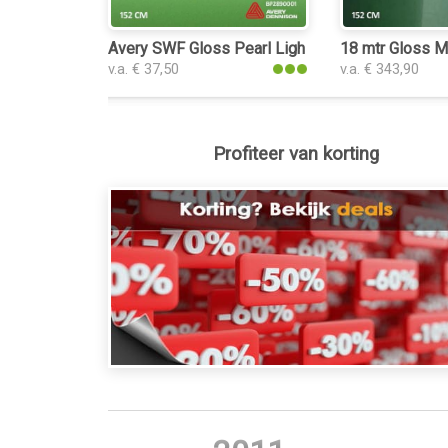
Avery SWF Gloss Pearl Light Green keukenfolie
18 mtr Gloss M
v.a. € 37,50
v.a. € 343,90
Profiteer van korting