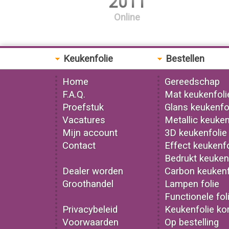
2011
Online
Keukenfolie
Bestellen
Home
Gereedschap
F.A.Q.
Mat keukenfoli
Proefstuk
Glans keukenfo
Vacatures
Metallic keuken
Mijn account
3D keukenfolie
Contact
Effect keukenfo
Bedrukt keuken
Dealer worden
Carbon keukenf
Groothandel
Lampen folie
Functionele fol
Privacybeleid
Keukenfolie kor
Voorwaarden
Op bestelling