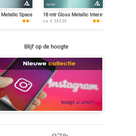
folie
 Metallic Space Green 3073 keukenfolie
18 mtr Gloss Metallic Interstellar Green 32
v.a. € 343,90
Blijf op de hoogte