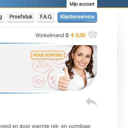
Mijn account
g
Proefstuk
F.A.Q.
Klantenservice
Winkelmand
0
€ 0,00
breed en door warmte rek- en vormbaar.