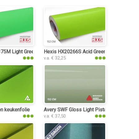
olie
75M Light Green Matt keukenfolie
Hexis HX20266S Acid Green Satin keukenfo
v.a. € 32,25
n keukenfolie
Avery SWF Gloss Light Pistachio keukenfol
v.a. € 37,50