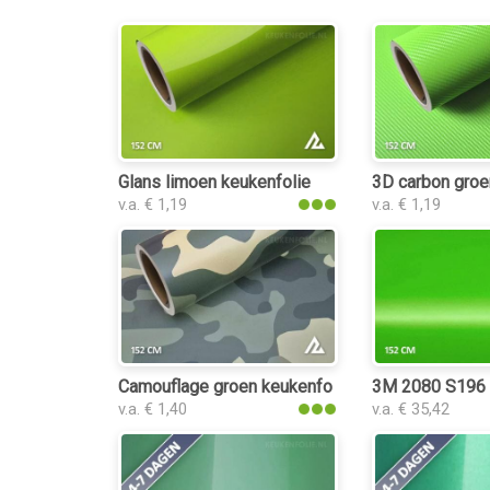
Glans limoen keukenfolie
3D carbon groe
v.a. € 1,19
v.a. € 1,19
Camouflage groen keukenfolie
3M 2080 S196 S
v.a. € 1,40
v.a. € 35,42