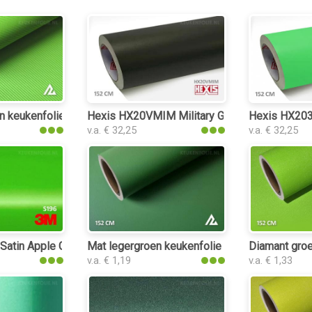
n keukenfolie
Hexis HX20VMIM Military Green Matt keukenf
Hexis HX203
v.a. € 32,25
v.a. € 32,25
atin Apple Green keukenfolie
Mat legergroen keukenfolie
Diamant groe
v.a. € 1,19
v.a. € 1,33