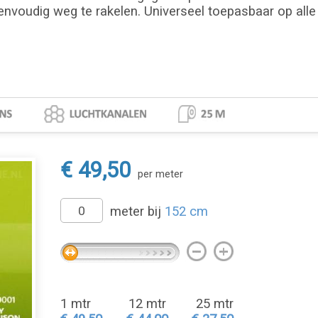
envoudig weg te rakelen. Universeel toepasbaar op alle 
€ 49,50
per meter
meter bij
152 cm
1 mtr
12 mtr
25 mtr