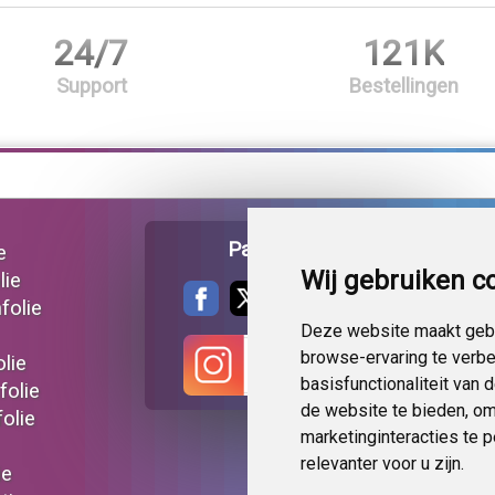
24/7
121K
Support
Bestellingen
Pagina delen
e
Wij gebruiken c
lie
folie
Deze website maakt gebr
browse-ervaring te verb
lie
basisfunctionaliteit van
folie
de website te bieden
,
om
olie
marketinginteracties te 
relevanter voor u zijn
.
ie