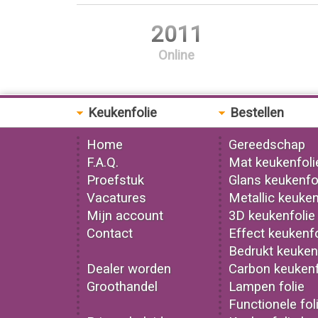
2011
Online
Keukenfolie
Bestellen
Home
Gereedschap
F.A.Q.
Mat keukenfoli
Proefstuk
Glans keukenfo
Vacatures
Metallic keuken
Mijn account
3D keukenfolie
Contact
Effect keukenfo
Bedrukt keuken
Dealer worden
Carbon keukenf
Groothandel
Lampen folie
Functionele fol