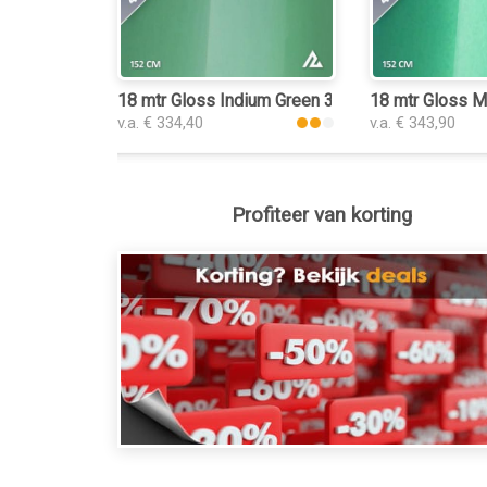
18 mtr Gloss Indium Green 3228 keukenfolie
18 mtr Gloss Me
v.a. € 334,40
v.a. € 343,90
Profiteer van korting