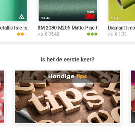
tallic Isle Island Green 3185 keukenfolie
3M 2080 M206 Matte Pine Green Metallic keu
Diamant limo
v.a. € 35,42
v.a. € 1,33
Is het de eerste keer?