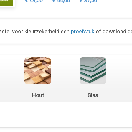
€ 49,50
€ 44,00
€ 37,50
stel voor kleurzekerheid een
proefstuk
of download 
Hout
Glas