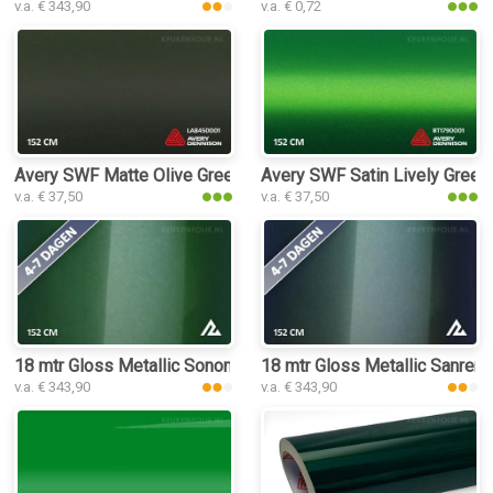
v.a. € 343,90
v.a. € 0,72
Avery SWF Matte Olive Green keukenfolie
Avery SWF Satin Lively Green 
v.a. € 37,50
v.a. € 37,50
18 mtr Gloss Metallic Sonoma Green 3197 keukenfolie
18 mtr Gloss Metallic Sanrem
v.a. € 343,90
v.a. € 343,90