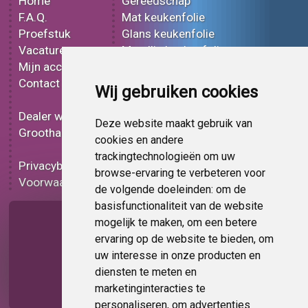
Home
Gereedschap
F.A.Q.
Mat keukenfolie
Proefstuk
Glans keukenfolie
Vacatures
Metallic keukenfolie
Mijn account
3D keukenfolie
Contact
Effect keukenfolie
Wij gebruiken cookies
Bedrukt keukenfolie
Dealer worden
Carbon keukenfolie
Deze website maakt gebruik van
Groothandel
Lampen folie
cookies en andere
Functionele folie
trackingtechnologieën om uw
Privacybeleid
Keukenfolie korting
browse-ervaring te verbeteren voor
Voorwaarden
Op bestelling
de volgende doeleinden:
om de
basisfunctionaliteit van de website
Pagina delen
mogelijk te maken
,
om een betere
ervaring op de website te bieden
,
om
uw interesse in onze producten en
diensten te meten en
marketinginteracties te
personaliseren
,
om advertenties