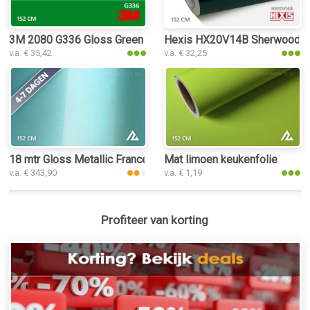
3M 2080 G336 Gloss Green Envy keukenfolie
Hexis HX20V14B Sherwood Gr
v.a. € 35,42
v.a. € 32,25
18 mtr Gloss Metallic Francesca Green Ferrari 3212 keukenfol
Mat limoen keukenfolie
v.a. € 343,90
v.a. € 1,19
Profiteer van korting