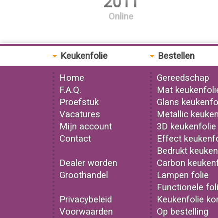
2011
Online
Keukenfolie
Bestellen
Home
Gereedschap
F.A.Q.
Mat keukenfoli
Proefstuk
Glans keukenfo
Vacatures
Metallic keuken
Mijn account
3D keukenfolie
Contact
Effect keukenfo
Bedrukt keuken
Dealer worden
Carbon keukenf
Groothandel
Lampen folie
Functionele fol
Privacybeleid
Keukenfolie kor
Voorwaarden
Op bestelling