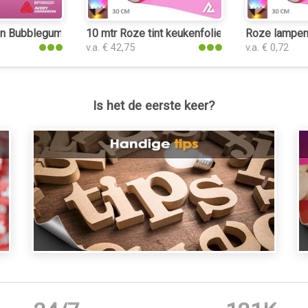
ie
n Bubblegum Pink keukenfolie
10 mtr Roze tint keukenfolie
Roze lampen 
v.a. € 42,75
v.a. € 0,72
Is het de eerste keer?