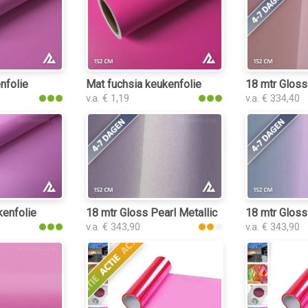
lie
nfolie
Mat fuchsia keukenfolie
18 mtr Gloss
v.a. € 1,19
v.a. € 334,40
eukenfolie
kenfolie
18 mtr Gloss Pearl Metallic Rouge Pink 3153 
18 mtr Gloss
v.a. € 343,90
v.a. € 343,90