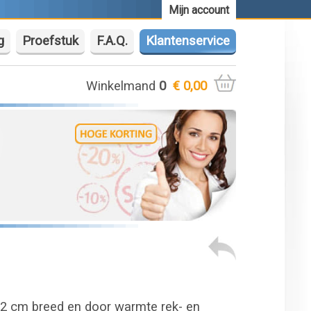
Mijn account
g
Proefstuk
F.A.Q.
Klantenservice
Winkelmand
0
€ 0,00
52 cm breed en door warmte rek- en