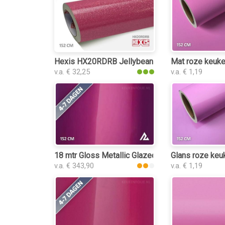
Hexis HX20RDRB Jellybean Pink Gloss keukenfo
Mat roze keuke
v.a. € 32,25
v.a. € 1,19
18 mtr Gloss Metallic Glazed Tower Red 3214 k
Glans roze keu
v.a. € 343,90
v.a. € 1,19