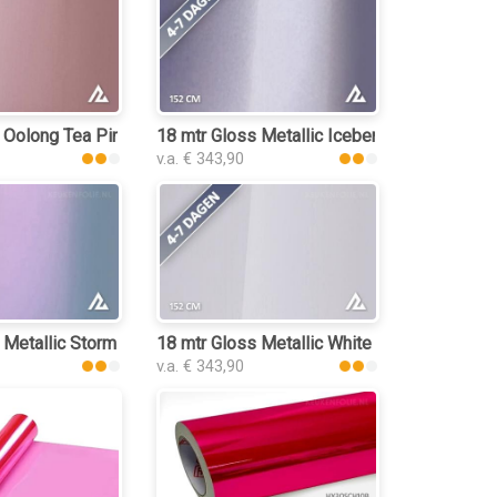
 Oolong Tea Pink 3139 keukenfolie
18 mtr Gloss Metallic Iceberry 3052 keuken
v.a. € 343,90
keukenfolie
 Metallic Storm Grey Purple 3041 keukenfolie
18 mtr Gloss Metallic White Peach 3032 ke
v.a. € 343,90