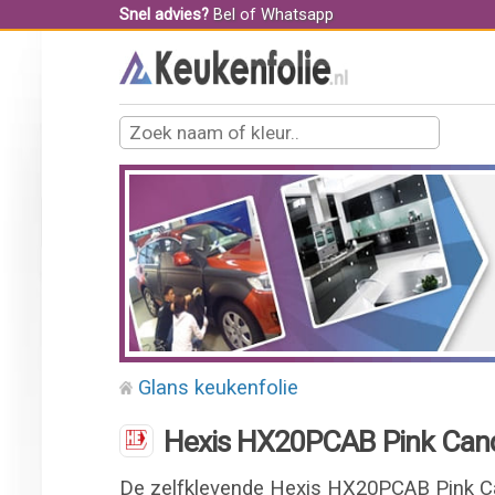
Snel advies?
Bel
of
Whatsapp
Glans keukenfolie
Hexis HX20PCAB Pink Cand
De zelfklevende Hexis HX20PCAB Pink Can