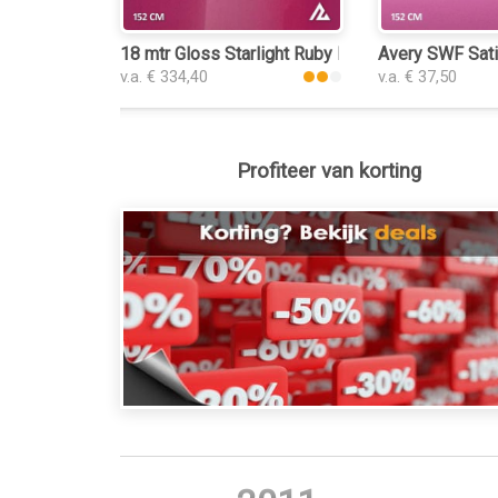
18 mtr Gloss Starlight Ruby Red 3226 keukenfol
Avery SWF Sati
v.a. € 334,40
v.a. € 37,50
Profiteer van korting