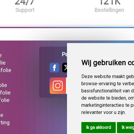
24/7
121K
Support
Bestellingen
Pagina delen
e
Wij gebruiken c
lie
folie
Deze website maakt gebr
browse-ervaring te verb
lie
basisfunctionaliteit van
folie
de website te bieden
,
om
olie
marketinginteracties te 
relevanter voor u zijn
.
ie
ting
Ik ga akkoord
Ik wei