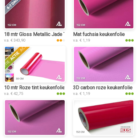
18 mtr Gloss Metallic Jade Tea Red 3203 keukenfolie
Mat fuchsia keukenfolie
v.a. € 343,90
v.a. € 1,19
10 mtr Roze tint keukenfolie
3D carbon roze keukenfolie
v.a. € 42,75
v.a. € 1,19