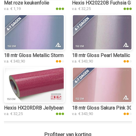
Mat roze keukenfolie
Hexis HX20220B Fuchsia Glos
v.a. € 1,19
v.a. € 32,25
18 mtr Gloss Metallic Storm Grey Purple 3041 keukenfolie
18 mtr Gloss Pearl Metallic 
v.a. € 343,90
v.a. € 343,90
Hexis HX20RDRB Jellybean Pink Gloss keukenfolie
18 mtr Gloss Sakura Pink 303
v.a. € 32,25
v.a. € 343,90
Profiteer van korting