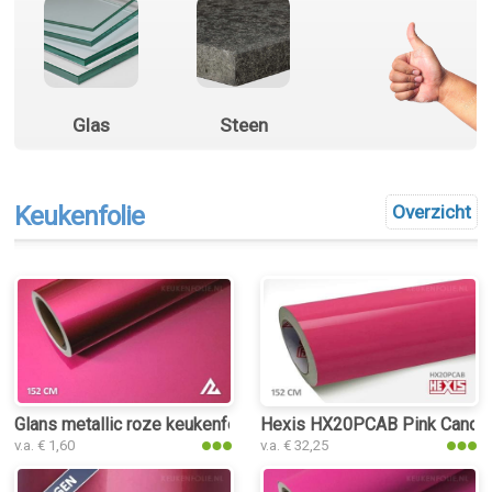
Glas
Steen
Keukenfolie
Overzicht
Glans metallic roze keukenfolie
Hexis HX20PCAB Pink Candy 
v.a. € 1,60
v.a. € 32,25