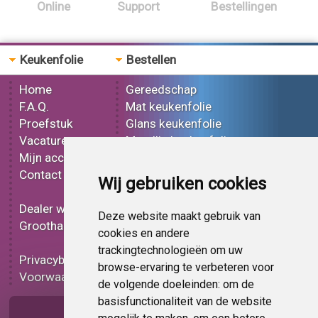
Online
Support
Bestellingen
Keukenfolie
Bestellen
Home
Gereedschap
F.A.Q.
Mat keukenfolie
Proefstuk
Glans keukenfolie
Vacatures
Metallic keukenfolie
Mijn account
3D keukenfolie
Contact
Effect keukenfolie
Wij gebruiken cookies
Bedrukt keukenfolie
Dealer worden
Carbon keukenfolie
Deze website maakt gebruik van
Groothandel
Lampen folie
cookies en andere
Functionele folie
trackingtechnologieën om uw
Privacybeleid
Keukenfolie korting
browse-ervaring te verbeteren voor
Voorwaarden
Op bestelling
de volgende doeleinden:
om de
basisfunctionaliteit van de website
Pagina delen