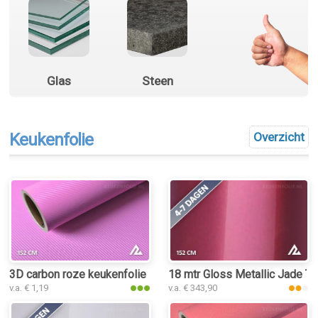
Glas
Steen
Keukenfolie
Overzicht
3D carbon roze keukenfolie
18 mtr Gloss Metallic Jade T
v.a. € 1,19
v.a. € 343,90