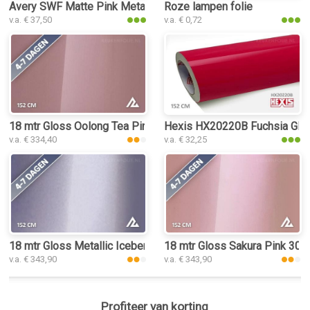
Avery SWF Matte Pink Metallic keukenfolie
Roze lampen folie
v.a. € 37,50
v.a. € 0,72
18 mtr Gloss Oolong Tea Pink 3139 keukenfolie
Hexis HX20220B Fuchsia Glos
v.a. € 334,40
v.a. € 32,25
18 mtr Gloss Metallic Iceberry 3052 keukenfolie
18 mtr Gloss Sakura Pink 303
v.a. € 343,90
v.a. € 343,90
Profiteer van korting