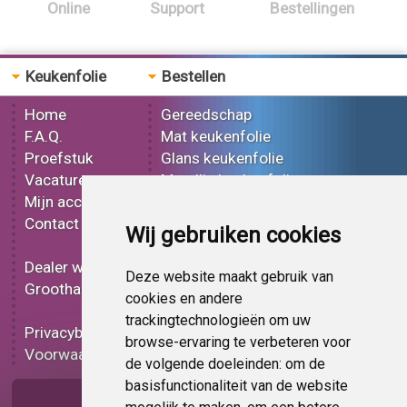
Online
Support
Bestellingen
Keukenfolie
Bestellen
Home
Gereedschap
F.A.Q.
Mat keukenfolie
Proefstuk
Glans keukenfolie
Vacatures
Metallic keukenfolie
Mijn account
3D keukenfolie
Contact
Effect keukenfolie
Wij gebruiken cookies
Bedrukt keukenfolie
Dealer worden
Carbon keukenfolie
Deze website maakt gebruik van
Groothandel
Lampen folie
cookies en andere
Functionele folie
trackingtechnologieën om uw
Privacybeleid
Keukenfolie korting
browse-ervaring te verbeteren voor
Voorwaarden
Op bestelling
de volgende doeleinden:
om de
basisfunctionaliteit van de website
Pagina delen