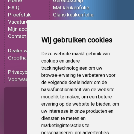
Home
Gereedschap
F.A.Q.
Mat keukenfolie
Proefstuk
Glans keukenfolie
Vacatures
Metallic keukenfolie
Mijn account
3D keukenfolie
Contact
Effect keukenfolie
Wij gebruiken cookies
Bedrukt keukenfolie
Dealer worden
Carbon keukenfolie
Deze website maakt gebruik van
Groothandel
Lampen folie
cookies en andere
Functionele folie
trackingtechnologieën om uw
Privacybeleid
Keukenfolie korting
browse-ervaring te verbeteren voor
Voorwaarden
Op bestelling
de volgende doeleinden:
om de
basisfunctionaliteit van de website
Pagina delen
mogelijk te maken
,
om een betere
ervaring op de website te bieden
,
om
uw interesse in onze producten en
diensten te meten en
marketinginteracties te
personaliseren
,
om advertenties