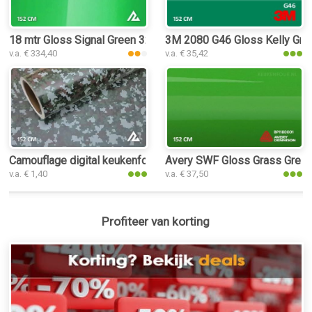
18 mtr Gloss Signal Green 3236 keukenfolie
3M 2080 G46 Gloss Kelly Gre
v.a. € 334,40
v.a. € 35,42
Camouflage digital keukenfolie
Avery SWF Gloss Grass Green
v.a. € 1,40
v.a. € 37,50
Profiteer van korting