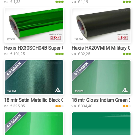
v.a. € 1,33
v.a. € 1,19
Hexis HX30SCH04B Super Chrome Green Gloss keukenfolie
Hexis HX20VMIM Military Gre
v.a. € 101,25
v.a. € 32,25
18 mtr Satin Metallic Black Green 3116 keukenfolie
18 mtr Gloss Indium Green 32
v.a. € 325,85
v.a. € 334,40