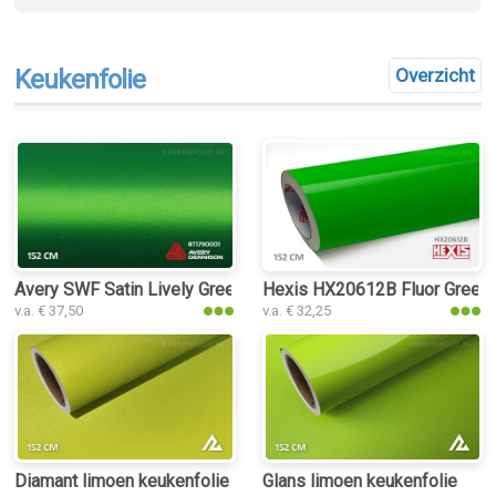
Keukenfolie
Overzicht
Avery SWF Satin Lively Green Metallic keukenfolie
Hexis HX20612B Fluor Green 
v.a. € 37,50
v.a. € 32,25
Diamant limoen keukenfolie
Glans limoen keukenfolie