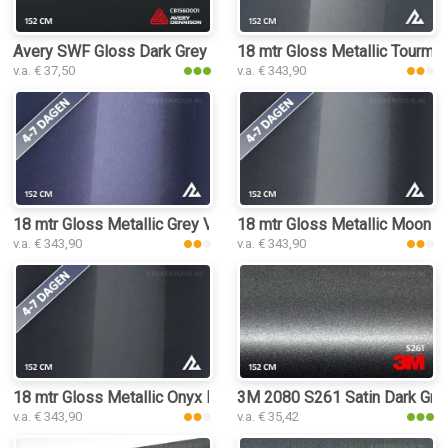
Avery SWF Gloss Dark Grey keukenfolie
18 mtr Gloss Metallic Tourmal
v.a. € 37,50
v.a. € 343,90
18 mtr Gloss Metallic Grey Violet 3155 keukenfolie
18 mtr Gloss Metallic Moonlig
v.a. € 343,90
v.a. € 343,90
18 mtr Gloss Metallic Onyx Dark Grey 3164 keukenfolie
3M 2080 S261 Satin Dark Grey
v.a. € 343,90
v.a. € 35,42