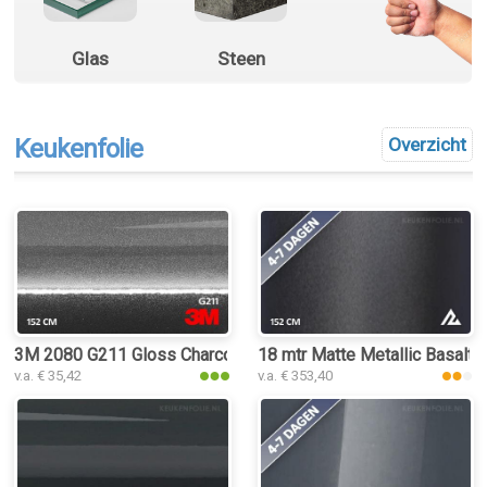
Glas
Steen
Keukenfolie
Overzicht
3M 2080 G211 Gloss Charcoal Metallic
18 mtr Matte Metallic Basalt 
v.a. € 35,42
v.a. € 353,40