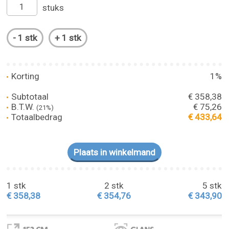
stuks
Korting
1%
Subtotaal
€ 358,38
B.T.W.
€ 75,26
(21%)
Totaalbedrag
€ 433,64
1 stk
2 stk
5 stk
€ 358,38
€ 354,76
€ 343,90