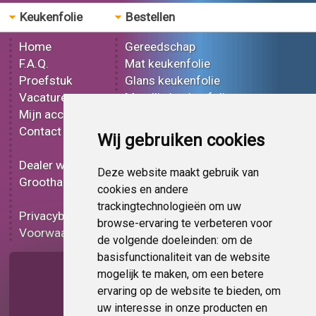
Keukenfolie
Bestellen
Home
Gereedschap
F.A.Q.
Mat keukenfolie
Proefstuk
Glans keukenfolie
Vacatures
Metallic keukenfolie
Mijn account
3D keukenfolie
Contact
Effect keukenfolie
Wij gebruiken cookies
Bedrukt keukenfolie
Dealer worden
Carbon keukenfolie
Deze website maakt gebruik van
Groothandel
Lampen folie
cookies en andere
Functionele folie
trackingtechnologieën om uw
Privacybeleid
Keukenfolie korting
browse-ervaring te verbeteren voor
Voorwaarden
Op bestelling
de volgende doeleinden:
om de
basisfunctionaliteit van de website
Pagina delen
mogelijk te maken
,
om een betere
ervaring op de website te bieden
,
om
uw interesse in onze producten en