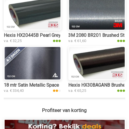
Hexis HX20445B Pearl Grey Gloss keukenfolie
3M 2080 BR201 Brushed Steel
v.a. € 32,25
v.a. € 61,60
18 mtr Satin Metallic Space Grey 3112 keukenfolie
Hexis HX30BAGANB Brushed Al
v.a. € 334,40
v.a. € 65,25
Profiteer van korting