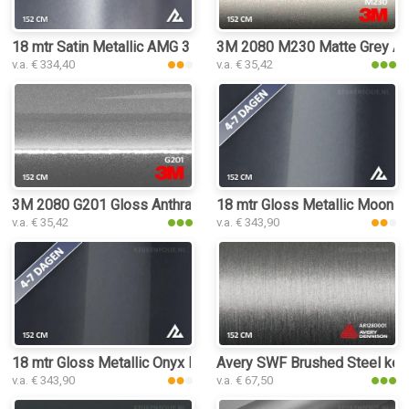
18 mtr Satin Metallic AMG 3111 keukenfolie
3M 2080 M230 Matte Grey Alu
v.a. € 334,40
v.a. € 35,42
3M 2080 G201 Gloss Anthracite keukenfolie
18 mtr Gloss Metallic Moonlig
v.a. € 35,42
v.a. € 343,90
18 mtr Gloss Metallic Onyx Dark Grey 3164 keukenfolie
Avery SWF Brushed Steel keu
v.a. € 343,90
v.a. € 67,50