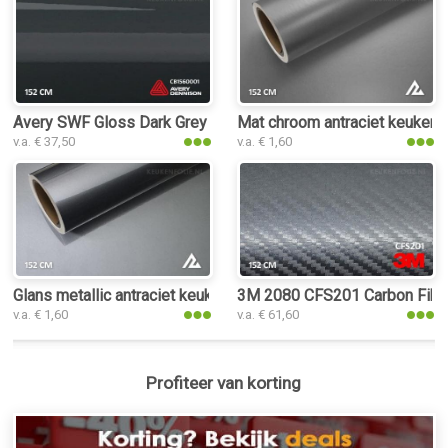
Avery SWF Gloss Dark Grey keukenfolie
Mat chroom antraciet keukenfo
v.a. € 37,50
v.a. € 1,60
Glans metallic antraciet keukenfolie
3M 2080 CFS201 Carbon Fiber 
v.a. € 1,60
v.a. € 61,60
Profiteer van korting