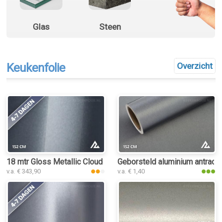
Glas
Steen
Keukenfolie
Overzicht
18 mtr Gloss Metallic Cloud Grey 3198 keukenfolie
Geborsteld aluminium antracie
v.a. € 343,90
v.a. € 1,40