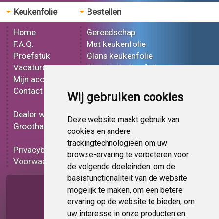
Keukenfolie
Bestellen
Home
Gereedschap
F.A.Q.
Mat keukenfolie
Proefstuk
Glans keukenfolie
Vacatures
Metallic keukenfolie
Mijn account
3D keukenfolie
Contact
Effect keukenfolie
Wij gebruiken cookies
Bedrukt keukenfolie
Dealer worden
Carbon keukenfolie
Deze website maakt gebruik van
Groothandel
Lampen folie
cookies en andere
Functionele folie
trackingtechnologieën om uw
Privacybeleid
Keukenfolie korting
browse-ervaring te verbeteren voor
Voorwaarden
Op bestelling
de volgende doeleinden:
om de
basisfunctionaliteit van de website
Pagina delen
mogelijk te maken
,
om een betere
ervaring op de website te bieden
,
om
uw interesse in onze producten en