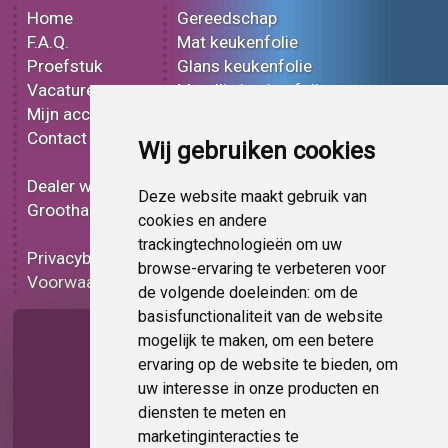
Home
Gereedschap
F.A.Q.
Mat keukenfolie
Proefstuk
Glans keukenfolie
Vacatures
Metallic keukenfolie
Mijn account
3D keukenfolie
Contact
Effect keukenfolie
Wij gebruiken cookies
Bedrukt keukenfolie
Dealer worden
Carbon keukenfolie
Deze website maakt gebruik van
Groothandel
Lampen folie
cookies en andere
Functionele folie
trackingtechnologieën om uw
Privacybeleid
Keukenfolie korting
browse-ervaring te verbeteren voor
Voorwaarden
Op bestelling
de volgende doeleinden:
om de
basisfunctionaliteit van de website
Pagina delen
mogelijk te maken
,
om een betere
ervaring op de website te bieden
,
om
uw interesse in onze producten en
diensten te meten en
marketinginteracties te