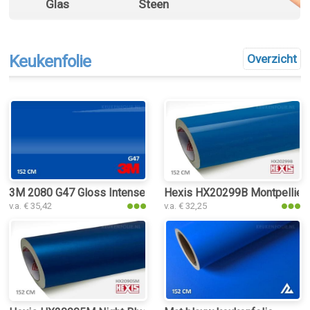
Glas
Steen
Keukenfolie
Overzicht
3M 2080 G47 Gloss Intense Blue keukenfolie
Hexis HX20299B Montpellier 
v.a. € 35,42
v.a. € 32,25