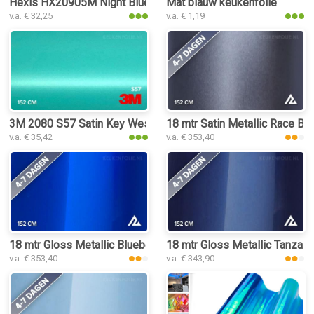
Hexis HX20905M Night Blue Metal Matt keukenfolie
Mat blauw keukenfolie
v.a. € 32,25
v.a. € 1,19
3M 2080 S57 Satin Key West keukenfolie
18 mtr Satin Metallic Race Bl
v.a. € 35,42
v.a. € 353,40
18 mtr Gloss Metallic Blueberry 3067 keukenfolie
18 mtr Gloss Metallic Tanzani
v.a. € 353,40
v.a. € 343,90