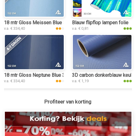
18 mtr Gloss Meissen Blue 3219 keukenfolie
Blauw flipflop lampen folie
v.a. € 334,40
v.a. € 0,81
18 mtr Gloss Neptune Blue 3216 keukenfolie
3D carbon donkerblauw keuke
v.a. € 334,40
v.a. € 1,19
Profiteer van korting