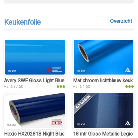
Keukenfolie
Overzicht
Avery SWF Gloss Light Blue keukenfolie
Mat chroom lichtblauw keuken
v.a. € 37,50
v.a. € 1,60
Hexis HX20281B Night Blue Gloss keukenfolie
18 mtr Gloss Metallic Legion 