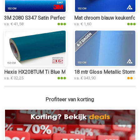
3M 2080 S347 Satin Perfect Blue keukenfolie
Mat chroom blauw keukenfoli
v.a. € 41,58
v.a. € 1,60
Hexis HX20BTUM Ti Blue Matt keukenfolie
18 mtr Gloss Metallic Storm B
v.a. € 32,25
v.a. € 343,90
Profiteer van korting