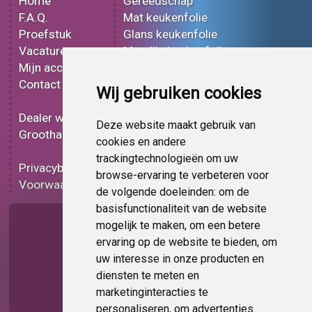
Home
Gereedschap
F.A.Q.
Mat keukenfolie
Proefstuk
Glans keukenfolie
Vacatures
Metallic keukenfolie
Mijn account
3D keukenfolie
Contact
Effect keukenfolie
Wij gebruiken cookies
Bedrukt keukenfolie
Dealer worden
Carbon keukenfolie
Deze website maakt gebruik van
Groothandel
Lampen folie
cookies en andere
Functionele folie
trackingtechnologieën om uw
Privacybeleid
Keukenfolie korting
browse-ervaring te verbeteren voor
Voorwaarden
Op bestelling
de volgende doeleinden:
om de
basisfunctionaliteit van de website
Pagina delen
mogelijk te maken
,
om een betere
ervaring op de website te bieden
,
om
uw interesse in onze producten en
diensten te meten en
marketinginteracties te
personaliseren
,
om advertenties