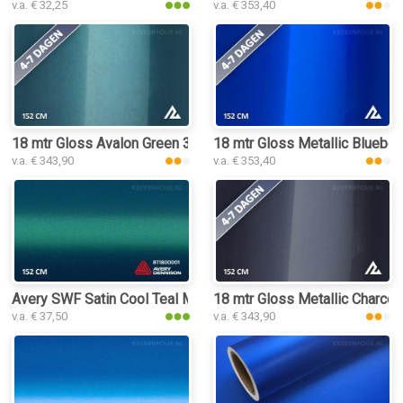
v.a. € 32,25
v.a. € 353,40
18 mtr Gloss Avalon Green 3194 keukenfolie
18 mtr Gloss Metallic Blueber
v.a. € 343,90
v.a. € 353,40
Avery SWF Satin Cool Teal Metallic keukenfolie
18 mtr Gloss Metallic Charcoa
v.a. € 37,50
v.a. € 343,90