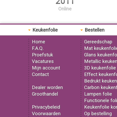
2011
Online
Keukenfolie
Bestellen
Home
Gereedschap
F.A.Q.
Mat keukenfoli
Proefstuk
Glans keukenfo
Vacatures
Metallic keuken
Mijn account
3D keukenfolie
Contact
Effect keukenfo
Bedrukt keuken
Dealer worden
Carbon keukenf
Groothandel
Lampen folie
Functionele fol
Privacybeleid
Keukenfolie kor
Voorwaarden
Op bestelling