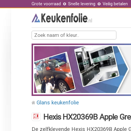
Grote voorraad
Snelle levering
Veilig betalen
Glans keukenfolie
Hexis HX20369B Apple Gree
De zelfklevende Hexis HX20369B Apple Gr