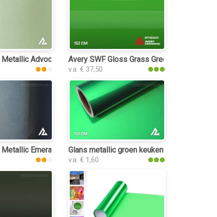
olie
 Metallic Advocado Green 3028 keukenfolie
Avery SWF Gloss Grass Green keukenfolie
v.a. € 37,50
kenfolie
 Metallic Emerald Green 3048 keukenfolie
Glans metallic groen keukenfolie
v.a. € 1,60