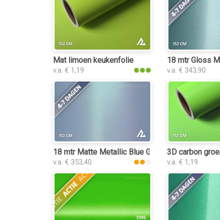
Mat limoen keukenfolie
18 mtr Gloss M
v.a. € 1,19
v.a. € 343,90
18 mtr Matte Metallic Blue Green 3081 keukenfo
3D carbon groe
v.a. € 353,40
v.a. € 1,19