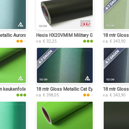
etallic Aurora Green 3211 keukenfolie
Hexis HX20VMIM Military Green Matt keukenf
18 mtr Gloss
v.a. € 32,25
v.a. € 343,90
lie
n keukenfolie
18 mtr Gloss Metallic Cat Eye Green 3270 keu
18 mtr Gloss
v.a. € 398,05
v.a. € 343,90