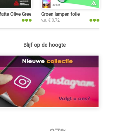
tte Olive Green keukenfolie
Groen lampen folie
v.a. € 0,72
Blijf op de hoogte