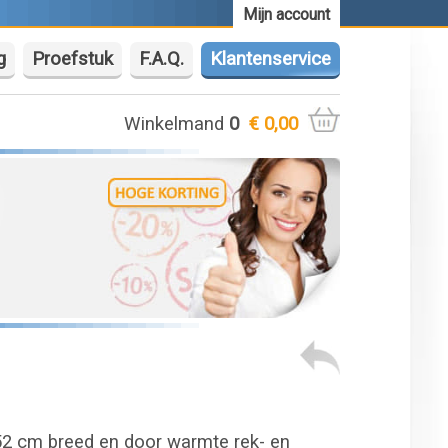
Mijn account
g
Proefstuk
F.A.Q.
Klantenservice
Winkelmand
0
€ 0,00
52 cm breed en door warmte rek- en