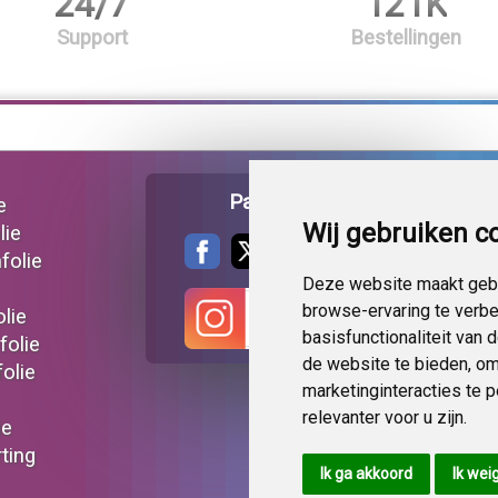
24/7
121K
Support
Bestellingen
Pagina delen
e
Wij gebruiken c
lie
folie
Deze website maakt gebr
browse-ervaring te verb
lie
basisfunctionaliteit van
folie
de website te bieden
,
om
olie
marketinginteracties te 
relevanter voor u zijn
.
ie
ting
Ik ga akkoord
Ik wei