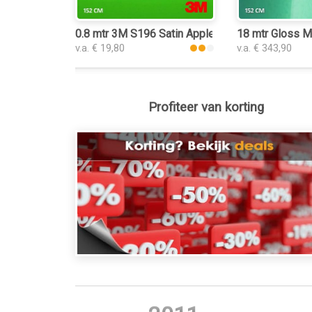
0.8 mtr 3M S196 Satin Apple Green
18 mtr Gloss Me
v.a. € 19,80
v.a. € 343,90
Profiteer van korting