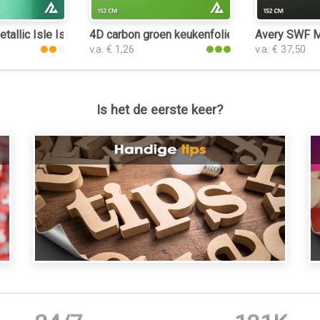
tallic Isle Island Green 3185 keukenfolie
4D carbon groen keukenfolie
Avery SWF Ma
v.a. € 1,26
v.a. € 37,50
Is het de eerste keer?