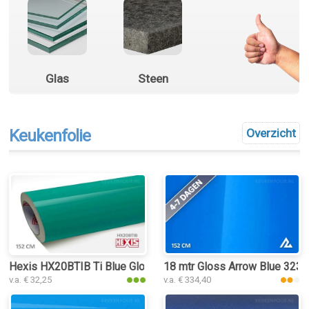
Glas
Steen
Keukenfolie
Overzicht
Hexis HX20BTIB Ti Blue Gloss keukenfolie
18 mtr Gloss Arrow Blue 3239
v.a. € 32,25
v.a. € 334,40