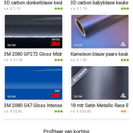
3D carbon donkerblauw keukenfolie
3D carbon babyblauw keukenf
v.a. € 1,19
v.a. € 1,19
3M 2080 GP272 Gloss Midnight Blue keukenfolie
Kameleon blauw paars keuken
v.a. € 41,58
v.a. € 1,40
3M 2080 G47 Gloss Intense Blue keukenfolie
18 mtr Satin Metallic Race Bl
v.a. € 35,42
v.a. € 353,40
Profiteer van korting