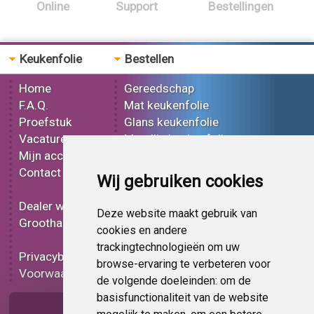
Online
Support
Bestellingen
Keukenfolie
Bestellen
Home
Gereedschap
F.A.Q.
Mat keukenfolie
Proefstuk
Glans keukenfolie
Vacatures
Metallic keukenfolie
Mijn account
3D keukenfolie
Contact
Effect keukenfolie
Wij gebruiken cookies
Bedrukt keukenfolie
Dealer worden
Carbon keukenfolie
Deze website maakt gebruik van
Groothandel
Lampen folie
cookies en andere
Functionele folie
trackingtechnologieën om uw
Privacybeleid
Keukenfolie korting
browse-ervaring te verbeteren voor
Voorwaarden
Op bestelling
de volgende doeleinden:
om de
basisfunctionaliteit van de website
Pagina delen