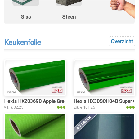
Glas
Steen
Keukenfolie
Overzicht
Hexis HX20369B Apple Green Gloss keukenfolie
Hexis HX30SCH04B Super Chr
v.a. € 32,25
v.a. € 101,25