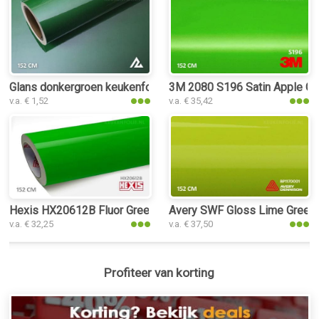
Glans donkergroen keukenfolie
3M 2080 S196 Satin Apple Gr
v.a. € 1,52
v.a. € 35,42
Hexis HX20612B Fluor Green Gloss keukenfolie
Avery SWF Gloss Lime Green 
v.a. € 32,25
v.a. € 37,50
Profiteer van korting