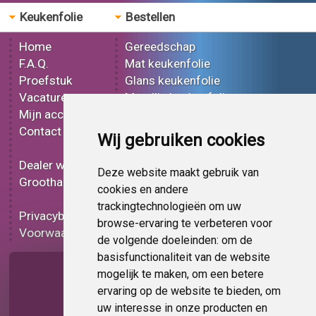
Keukenfolie
Bestellen
Home
Gereedschap
F.A.Q.
Mat keukenfolie
Proefstuk
Glans keukenfolie
Vacatures
Metallic keukenfolie
Mijn account
3D keukenfolie
Contact
Effect keukenfolie
Wij gebruiken cookies
Bedrukt keukenfolie
Dealer worden
Carbon keukenfolie
Deze website maakt gebruik van
Groothandel
Lampen folie
cookies en andere
Functionele folie
trackingtechnologieën om uw
Privacybeleid
Keukenfolie korting
browse-ervaring te verbeteren voor
Voorwaarden
Op bestelling
de volgende doeleinden:
om de
basisfunctionaliteit van de website
Pagina delen
mogelijk te maken
,
om een betere
ervaring op de website te bieden
,
om
uw interesse in onze producten en