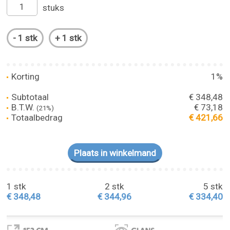
stuks
Korting
1%
Subtotaal
€ 348,48
B.T.W.
€ 73,18
(21%)
Totaalbedrag
€ 421,66
1 stk
2 stk
5 stk
€ 348,48
€ 344,96
€ 334,40