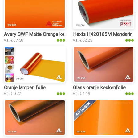
Avery SWF Matte Orange keukenfolie
Hexis HX20165M Mandarin Re
v.a. € 37,50
v.a. € 32,25
Oranje lampen folie
Glans oranje keukenfolie
v.a. € 0,72
v.a. € 1,19