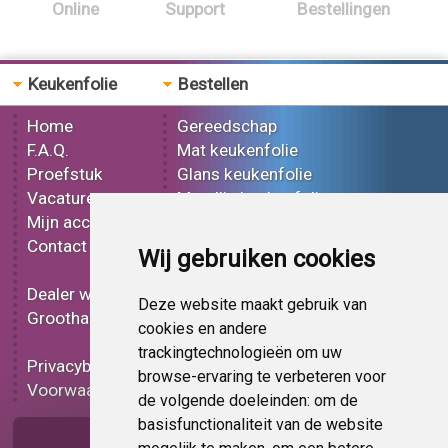
Online
Support
Bestellingen
Keukenfolie
Bestellen
Home
Gereedschap
F.A.Q.
Mat keukenfolie
Proefstuk
Glans keukenfolie
Vacatures
Metallic keukenfolie
Mijn account
3D keukenfolie
Contact
Effect keukenfolie
Wij gebruiken cookies
Bedrukt keukenfolie
Dealer worden
Carbon keukenfolie
Deze website maakt gebruik van
Groothandel
Lampen folie
cookies en andere
Functionele folie
trackingtechnologieën om uw
Privacybeleid
Keukenfolie korting
browse-ervaring te verbeteren voor
Voorwaarden
Op bestelling
de volgende doeleinden:
om de
basisfunctionaliteit van de website
Pagina delen