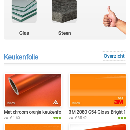
Glas
Steen
Keukenfolie
Overzicht
Mat chroom oranje keukenfolie
3M 2080 G54 Gloss Bright Or
v.a. € 1,60
v.a. € 35,42