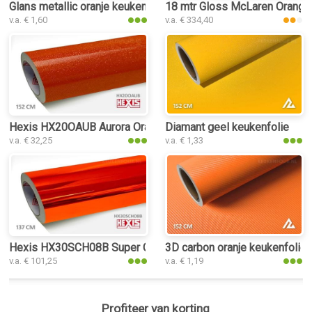
Glans metallic oranje keukenfolie
18 mtr Gloss McLaren Orange
v.a. € 1,60
v.a. € 334,40
Hexis HX20OAUB Aurora Orange Gloss keukenfolie
Diamant geel keukenfolie
v.a. € 32,25
v.a. € 1,33
Hexis HX30SCH08B Super Chrome Orange Gloss keukenfolie
3D carbon oranje keukenfolie
v.a. € 101,25
v.a. € 1,19
Profiteer van korting