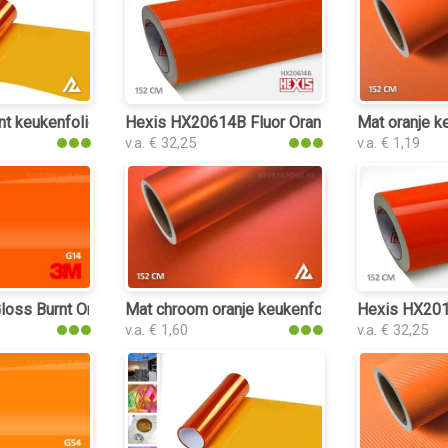
int keukenfolie
Hexis HX20614B Fluor Orange Gloss keukenfo
Mat oranje k
v.a. € 32,25
v.a. € 1,19
lie
oss Burnt Orange keukenfolie
Mat chroom oranje keukenfolie
Hexis HX201
v.a. € 1,60
v.a. € 32,25