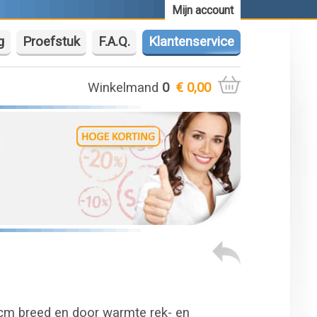
Mijn account
g
Proefstuk
F.A.Q.
Klantenservice
Winkelmand
0
€ 0,00
cm breed en door warmte rek- en