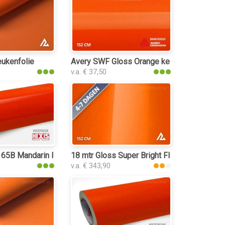
lie
eukenfolie
Avery SWF Gloss Orange keukenfolie
v.a. € 37,50
65B Mandarin Red Gloss keukenfolie
18 mtr Gloss Super Bright Flame Orange 32
v.a. € 343,90