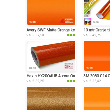
Avery SWF Matte Orange keukenfolie
10 mtr Oranje t
v.a. € 37,50
v.a. € 42,75
Hexis HX20OAUB Aurora Orange Gloss keukenfo
3M 2080 G14 Gl
v.a. € 32,25
v.a. € 35,42