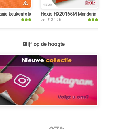
anje keukenfolie
Hexis HX20165M Mandarin Red Matt keuke
v.a. € 32,25
Blijf op de hoogte