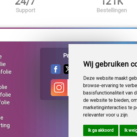
24/7
121K
Support
Bestellingen
Pagina delen
e
Wij gebruiken c
lie
folie
Deze website maakt gebr
browse-ervaring te verb
lie
basisfunctionaliteit van
folie
de website te bieden
,
om
olie
marketinginteracties te 
relevanter voor u zijn
.
ie
ting
Ik ga akkoord
Ik wei