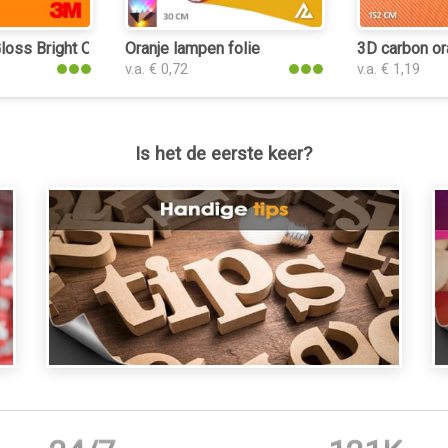
oss Bright Orange keukenfolie
Oranje lampen folie
3D carbon or
v.a. € 0,72
v.a. € 1,19
Is het de eerste keer?