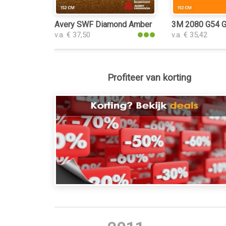
Avery SWF Diamond Amber Gloss keukenfolie
3M 2080 G54 Gl
v.a. € 37,50
v.a. € 35,42
Profiteer van korting