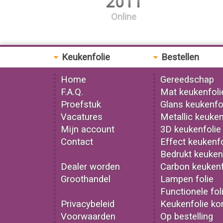
2011
Online
Keukenfolie
Bestellen
Home
Gereedschap
F.A.Q.
Mat keukenfoli
Proefstuk
Glans keukenfo
Vacatures
Metallic keuken
Mijn account
3D keukenfolie
Contact
Effect keukenfo
Bedrukt keuken
Dealer worden
Carbon keukenf
Groothandel
Lampen folie
Functionele fol
Privacybeleid
Keukenfolie kor
Voorwaarden
Op bestelling