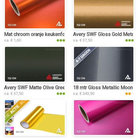
Mat chroom oranje keukenfolie
Avery SWF Gloss Gold Metalli
v.a. € 1,60
v.a. € 37,50
Avery SWF Matte Olive Green keukenfolie
18 mtr Gloss Metallic Moonlig
v.a. € 37,50
v.a. € 343,90