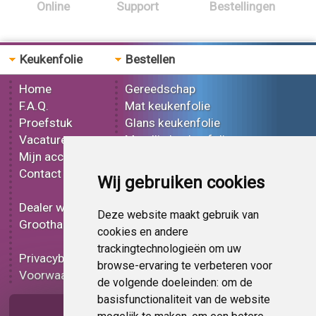
Online
Support
Bestellingen
Keukenfolie
Bestellen
Home
Gereedschap
F.A.Q.
Mat keukenfolie
Proefstuk
Glans keukenfolie
Vacatures
Metallic keukenfolie
Mijn account
3D keukenfolie
Contact
Effect keukenfolie
Wij gebruiken cookies
Bedrukt keukenfolie
Dealer worden
Carbon keukenfolie
Deze website maakt gebruik van
Groothandel
Lampen folie
cookies en andere
Functionele folie
trackingtechnologieën om uw
Privacybeleid
Keukenfolie korting
browse-ervaring te verbeteren voor
Voorwaarden
Op bestelling
de volgende doeleinden:
om de
basisfunctionaliteit van de website
Pagina delen