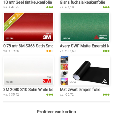
10 mtr Geel tint keukenfolie
Glans fuchsia keukenfolie
v.a. € 42,75
v.a. € 1,19
0.78 mtr 3M S363 Satin Smoldering Red
Avery SWF Matte Emerald Meta
v.a. € 19,80
v.a. € 37,50
3M 2080 S10 Satin White keukenfolie
Mat zwart lampen folie
v.a. € 35,42
v.a. € 0,72
Profiteer van korting