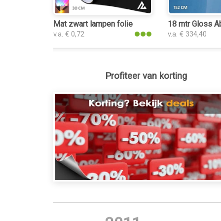
Mat zwart lampen folie
18 mtr Gloss A
v.a. € 0,72
v.a. € 334,40
Profiteer van korting