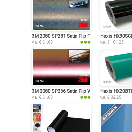
3M 2080 SP281 Satin Flip Psychedelic keukenfo
Hexis HX30SCH
v.a. € 61,60
v.a. € 101,25
3M 2080 SP236 Satin Flip Volcanic Flare keuken
Hexis HX20BTIB
v.a. € 61,60
v.a. € 32,25