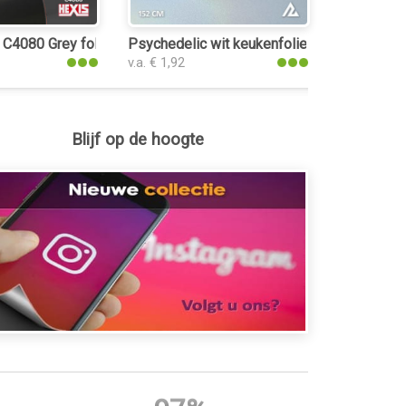
l C4080 Grey folie
Psychedelic wit keukenfolie
v.a. € 1,92
Blijf op de hoogte