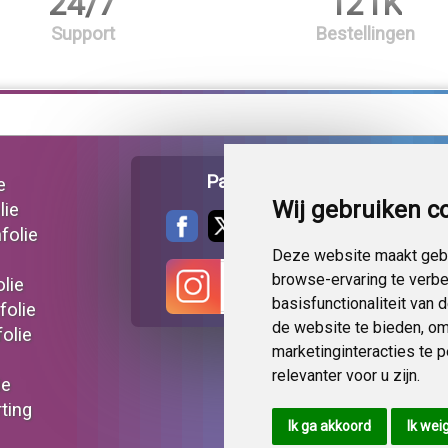
24/7
121K
Support
Bestellingen
Pagina delen
e
Wij gebruiken c
lie
folie
Deze website maakt gebr
browse-ervaring te verb
lie
basisfunctionaliteit van
folie
de website te bieden
,
om
olie
marketinginteracties te 
relevanter voor u zijn
.
ie
ting
Ik ga akkoord
Ik wei