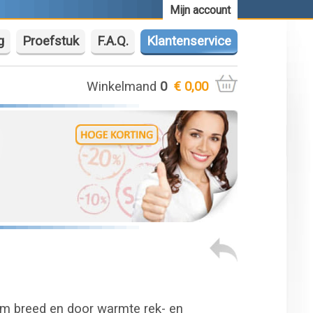
Mijn account
g
Proefstuk
F.A.Q.
Klantenservice
Winkelmand
0
€ 0,00
cm breed en door warmte rek- en