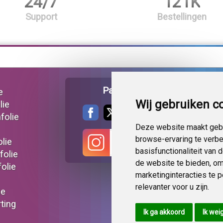
24/7
121K
Support
Bestellingen
Pagina delen
e
Wij gebruiken c
lie
folie
Deze website maakt gebr
browse-ervaring te verb
lie
basisfunctionaliteit van
folie
de website te bieden
,
om
olie
marketinginteracties te 
relevanter voor u zijn
.
ie
ting
Ik ga akkoord
Ik wei