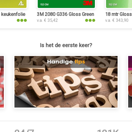
 keukenfolie
3M 2080 G336 Gloss Green Envy keukenfolie
18 mtr Gloss
v.a. € 35,42
v.a. € 343,90
Is het de eerste keer?