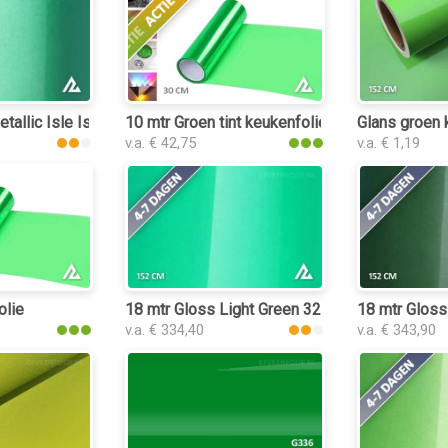
tallic Isle Island Green 3185 keukenfolie
10 mtr Groen tint keukenfolie
Glans groen 
v.a. € 42,75
v.a. € 1,19
folie
olie
18 mtr Gloss Light Green 3227 keukenfolie
18 mtr Gloss
v.a. € 334,40
v.a. € 343,90