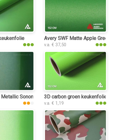
keukenfolie
Avery SWF Matte Apple Green Metallic keuk
v.a. € 37,50
 Metallic Sonoma Green 3197 keukenfolie
3D carbon groen keukenfolie
v.a. € 1,19