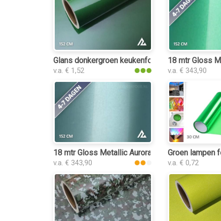
Glans donkergroen keukenfolie
18 mtr Gloss Me
v.a. € 1,52
v.a. € 343,90
18 mtr Gloss Metallic Aurora Green 3211 keuken
Groen lampen f
v.a. € 343,90
v.a. € 0,72