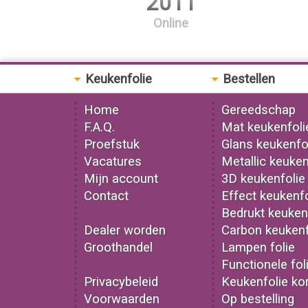
2011
Online
Keukenfolie
Bestellen
Home
Gereedschap
F.A.Q.
Mat keukenfoli
Proefstuk
Glans keukenfo
Vacatures
Metallic keuken
Mijn account
3D keukenfolie
Contact
Effect keukenfo
Bedrukt keuken
Dealer worden
Carbon keukenf
Groothandel
Lampen folie
Functionele fol
Privacybeleid
Keukenfolie kor
Voorwaarden
Op bestelling