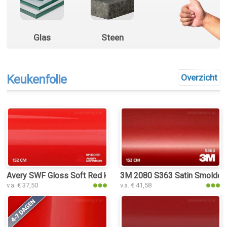
Glas
Steen
Keukenfolie
Overzicht
Avery SWF Gloss Soft Red keukenfolie
3M 2080 S363 Satin Smolderi
v.a. € 37,50
v.a. € 41,58