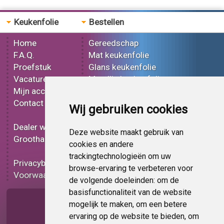
Keukenfolie
Bestellen
Home
Gereedschap
F.A.Q.
Mat keukenfolie
Proefstuk
Glans keukenfolie
Vacatures
Metallic keukenfolie
Mijn account
3D keukenfolie
Contact
Effect keukenfolie
Wij gebruiken cookies
Bedrukt keukenfolie
Dealer worden
Carbon keukenfolie
Deze website maakt gebruik van
Groothandel
Lampen folie
cookies en andere
Functionele folie
trackingtechnologieën om uw
Privacybeleid
Keukenfolie korting
browse-ervaring te verbeteren voor
Voorwaarden
Op bestelling
de volgende doeleinden:
om de
basisfunctionaliteit van de website
Pagina delen
mogelijk te maken
,
om een betere
ervaring op de website te bieden
,
om