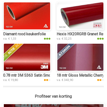
Diamant rood keukenfolie
Hexis HX20RGRB Granet Red G
v.a. € 1,33
v.a. € 32,25
0.78 mtr 3M S363 Satin Smoldering Red
18 mtr Gloss Metallic Cherry 
v.a. € 19,80
v.a. € 343,90
Profiteer van korting