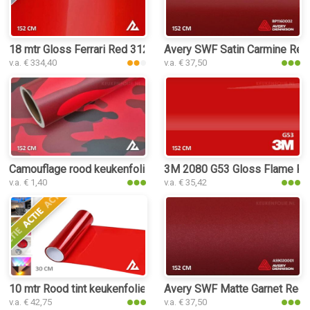
18 mtr Gloss Ferrari Red 3125 keukenfolie
Avery SWF Satin Carmine Red
v.a. € 334,40
v.a. € 37,50
Camouflage rood keukenfolie
3M 2080 G53 Gloss Flame Red
v.a. € 1,40
v.a. € 35,42
10 mtr Rood tint keukenfolie
Avery SWF Matte Garnet Red M
v.a. € 42,75
v.a. € 37,50