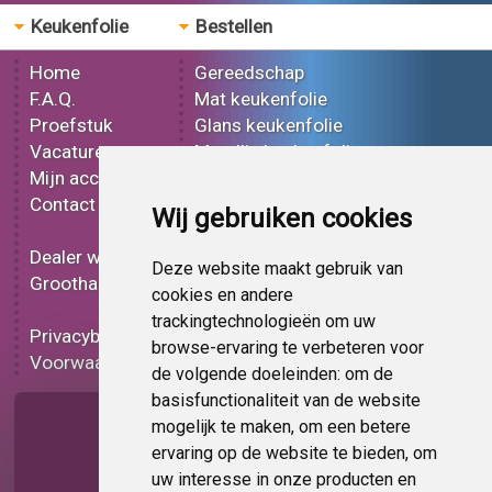
Keukenfolie
Bestellen
Home
Gereedschap
F.A.Q.
Mat keukenfolie
Proefstuk
Glans keukenfolie
Vacatures
Metallic keukenfolie
Mijn account
3D keukenfolie
Contact
Effect keukenfolie
Wij gebruiken cookies
Bedrukt keukenfolie
Dealer worden
Carbon keukenfolie
Deze website maakt gebruik van
Groothandel
Lampen folie
cookies en andere
Functionele folie
trackingtechnologieën om uw
Privacybeleid
Keukenfolie korting
browse-ervaring te verbeteren voor
Voorwaarden
Op bestelling
de volgende doeleinden:
om de
basisfunctionaliteit van de website
Pagina delen
mogelijk te maken
,
om een betere
ervaring op de website te bieden
,
om
uw interesse in onze producten en