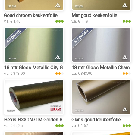
Goud chroom keukenfolie
Mat goud keukenfolie
v.a. € 1,40
v.a. € 1,19
18 mtr Gloss Metallic City Gold Shift 3166 keukenfolie
18 mtr Gloss Metallic Champa
v.a. € 343,90
v.a. € 343,90
Hexis HX30N71M Golden Black Matt keukenfolie
Glans goud keukenfolie
v.a. € 65,25
v.a. € 1,52