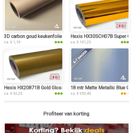
3D carbon goud keukenfolie
Hexis HX30SCH07B Super Chr
v.a. € 1,19
v.a. € 101,25
Hexis HX20871B Gold Gloss keukenfolie
18 mtr Matte Metallic Blue Go
v.a. € 32,25
v.a. € 353,40
Profiteer van korting