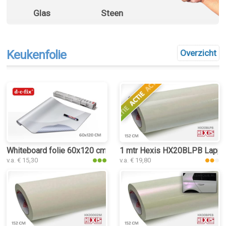
Glas
Steen
Keukenfolie
Overzicht
Whiteboard folie 60x120 cm
1 mtr Hexis HX20BLPB Lapp S
v.a. € 15,30
v.a. € 19,80