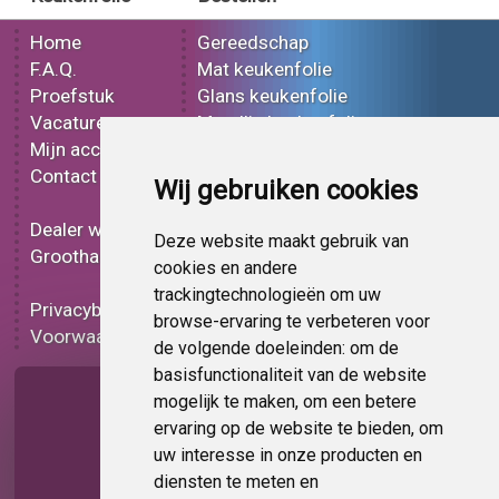
Home
Gereedschap
F.A.Q.
Mat keukenfolie
Proefstuk
Glans keukenfolie
Vacatures
Metallic keukenfolie
Mijn account
3D keukenfolie
Contact
Effect keukenfolie
Wij gebruiken cookies
Bedrukt keukenfolie
Dealer worden
Carbon keukenfolie
Deze website maakt gebruik van
Groothandel
Lampen folie
cookies en andere
Functionele folie
trackingtechnologieën om uw
Privacybeleid
Keukenfolie korting
browse-ervaring te verbeteren voor
Voorwaarden
Op bestelling
de volgende doeleinden:
om de
basisfunctionaliteit van de website
Pagina delen
mogelijk te maken
,
om een betere
ervaring op de website te bieden
,
om
uw interesse in onze producten en
diensten te meten en