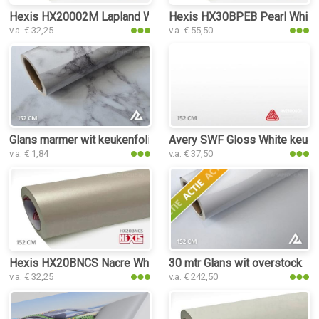
Hexis HX20002M Lapland White Matt keukenfolie
Hexis HX30BPEB Pearl White 
v.a. € 32,25
v.a. € 55,50
Glans marmer wit keukenfolie
Avery SWF Gloss White keuke
v.a. € 1,84
v.a. € 37,50
Hexis HX20BNCS Nacre White Satin keukenfolie
30 mtr Glans wit overstock
v.a. € 32,25
v.a. € 242,50