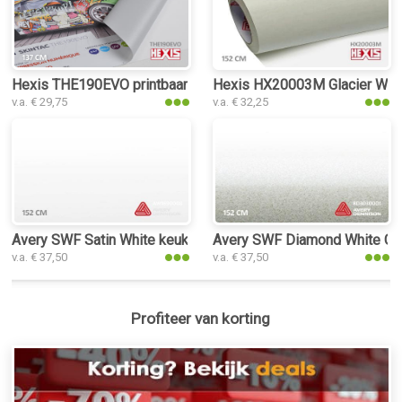
Hexis THE190EVO printbaar folie
Hexis HX20003M Glacier Whit
v.a. € 29,75
v.a. € 32,25
Avery SWF Satin White keukenfolie
Avery SWF Diamond White Glo
v.a. € 37,50
v.a. € 37,50
Profiteer van korting