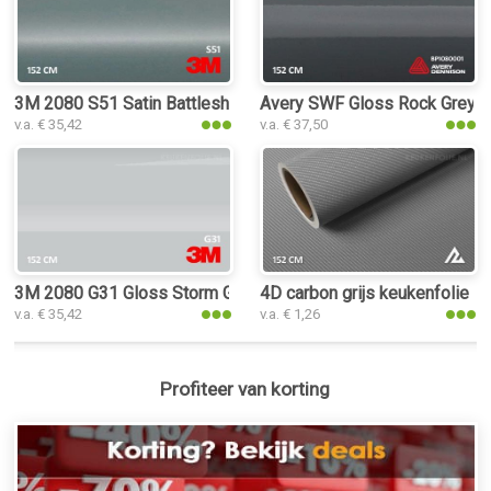
3M 2080 S51 Satin Battleship Gray keukenfolie
Avery SWF Gloss Rock Grey k
v.a. € 35,42
v.a. € 37,50
3M 2080 G31 Gloss Storm Gray keukenfolie
4D carbon grijs keukenfolie
v.a. € 35,42
v.a. € 1,26
Profiteer van korting