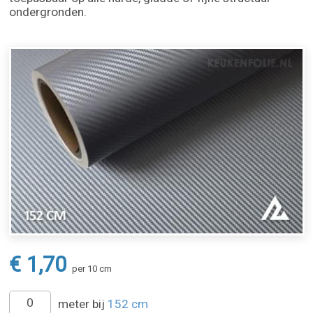
ondergronden.
€ 1,70
per 10 cm
meter bij
152 cm