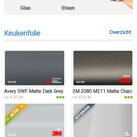
Glas
Steen
Keukenfolie
Overzicht
Avery SWF Matte Dark Grey keukenfolie
3M 2080 M211 Matte Charcoal
v.a. € 37,50
v.a. € 35,42