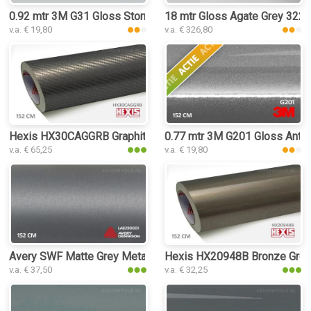
0.92 mtr 3M G31 Gloss Storm Gray
18 mtr Gloss Agate Grey 3224
v.a. € 19,80
v.a. € 326,80
Hexis HX30CAGGRB Graphite Grey Carbon Gloss keukenfolie
0.77 mtr 3M G201 Gloss Anthr
v.a. € 65,25
v.a. € 19,80
Avery SWF Matte Grey Metallic keukenfolie
Hexis HX20948B Bronze Grey 
v.a. € 37,50
v.a. € 32,25