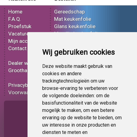
Home
Gereedschap
F.A.Q.
Mat keukenfolie
Proefstuk
Glans keukenfolie
Vacatures
Metallic keukenfolie
Mijn account
3D keukenfolie
Contact
Effect keukenfolie
Wij gebruiken cookies
Bedrukt keukenfolie
Dealer worden
Carbon keukenfolie
Deze website maakt gebruik van
Groothandel
Lampen folie
cookies en andere
Functionele folie
trackingtechnologieën om uw
Privacybeleid
Keukenfolie korting
browse-ervaring te verbeteren voor
Voorwaarden
Op bestelling
de volgende doeleinden:
om de
basisfunctionaliteit van de website
Pagina delen
mogelijk te maken
,
om een betere
ervaring op de website te bieden
,
om
uw interesse in onze producten en
diensten te meten en