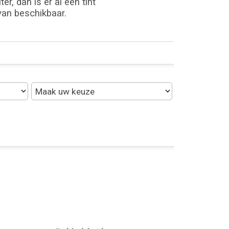
r, dan is er al een tint
 van beschikbaar.