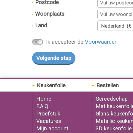
Postcode
Woonplaats
Land
Ik accepteer de
Voorwaarden
Keukenfolie
Bestellen
Home
Gereedschap
F.A.Q.
Mat keukenfoli
Proefstuk
Glans keukenfo
Vacatures
Metallic keuken
Mijn account
3D keukenfolie