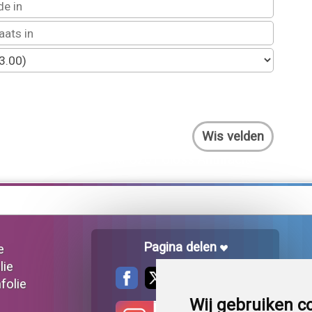
0.77 mtr 3M G201 Gloss Anthracite
Pagina delen
e
lie
folie
Wij gebruiken c