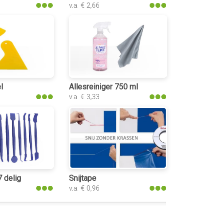
v.a. € 2,66
l
Allesreiniger 750 ml
v.a. € 3,33
7 delig
Snijtape
v.a. € 0,96