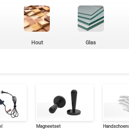
Hout
Glas
ol
Magneetset
Handschoen