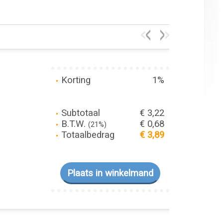
Korting
1%
Subtotaal
€ 3,22
B.T.W.
€ 0,68
(21%)
Totaalbedrag
€ 3,89