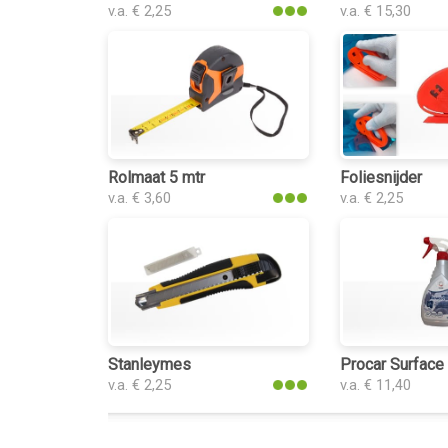
v.a. € 2,25
v.a. € 15,30
Rolmaat 5 mtr
Foliesnijder
v.a. € 3,60
v.a. € 2,25
Stanleymes
Procar Surface
v.a. € 2,25
v.a. € 11,40