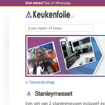
Snel advies?
Bel
of
Whatsapp
Gereedschap
Stanleymesset
Een set van 2 stanleymessen inclusief ex