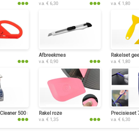
v.a. € 6,30
v.a. € 1,80
Afbreekmes
Rakelset gee
v.a. € 0,90
v.a. € 1,80
 Cleaner 500 ml
Rakel roze
Precisieset 
v.a. € 1,35
v.a. € 6,30