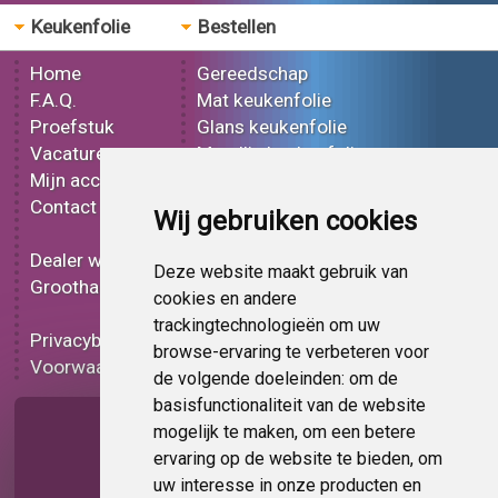
Keukenfolie
Bestellen
Home
Gereedschap
F.A.Q.
Mat keukenfolie
Proefstuk
Glans keukenfolie
Vacatures
Metallic keukenfolie
Mijn account
3D keukenfolie
Contact
Effect keukenfolie
Wij gebruiken cookies
Bedrukt keukenfolie
Dealer worden
Carbon keukenfolie
Deze website maakt gebruik van
Groothandel
Lampen folie
cookies en andere
Functionele folie
trackingtechnologieën om uw
Privacybeleid
Keukenfolie korting
browse-ervaring te verbeteren voor
Voorwaarden
Op bestelling
de volgende doeleinden:
om de
basisfunctionaliteit van de website
Pagina delen
mogelijk te maken
,
om een betere
ervaring op de website te bieden
,
om
uw interesse in onze producten en