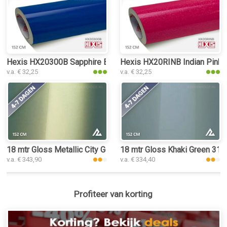
Hexis HX20300B Sapphire Blue Gloss keukenfolie
Hexis HX20RINB Indian Pink G
v.a. € 32,25
v.a. € 32,25
18 mtr Gloss Metallic City Gold Shift 3166 keukenfolie
18 mtr Gloss Khaki Green 314
v.a. € 343,90
v.a. € 334,40
Profiteer van korting