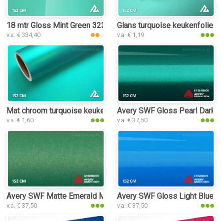
18 mtr Gloss Mint Green 3235 keukenfolie
Glans turquoise keukenfolie
v.a. € 334,40
v.a. € 1,19
Mat chroom turquoise keukenfolie
Avery SWF Gloss Pearl Dark G
v.a. € 1,60
v.a. € 37,50
Avery SWF Matte Emerald Metallic keukenfolie
Avery SWF Gloss Light Blue k
v.a. € 37,50
v.a. € 37,50