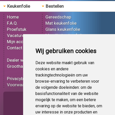
Keukenfolie
Bestellen
Home
Gereedschap
F.A.Q.
Mat keukenfolie
Proefstuk
Glans keukenfolie
Vacatures
Metallic keukenfolie
Mijn account
3D keukenfolie
Contact
Effect keukenfolie
Wij gebruiken cookies
Bedrukt keukenfolie
Dealer worden
Carbon keukenfolie
Deze website maakt gebruik van
Groothandel
Lampen folie
cookies en andere
Functionele folie
trackingtechnologieën om uw
Privacybeleid
Keukenfolie korting
browse-ervaring te verbeteren voor
Voorwaarden
Op bestelling
de volgende doeleinden:
om de
basisfunctionaliteit van de website
Pagina delen
mogelijk te maken
,
om een betere
ervaring op de website te bieden
,
om
uw interesse in onze producten en