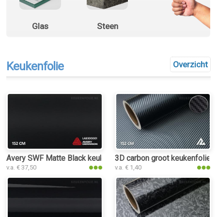
Glas
Steen
Keukenfolie
Overzicht
Avery SWF Matte Black keukenfolie
3D carbon groot keukenfolie
v.a. € 37,50
v.a. € 1,40