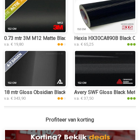
0.73 mtr 3M M12 Matte Black
Hexis HX30CA890B Black Carb
v.a. € 19,80
v.a. € 65,25
18 mtr Gloss Obsidian Black 3176 keukenfolie
Avery SWF Gloss Black Metall
v.a. € 343,90
v.a. € 37,50
Profiteer van korting