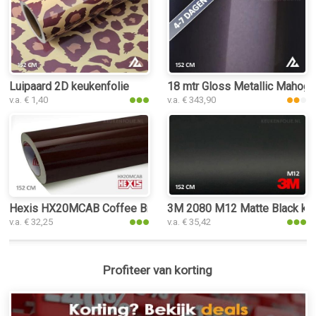
Luipaard 2D keukenfolie
18 mtr Gloss Metallic Mahoga
v.a. € 1,40
v.a. € 343,90
Hexis HX20MCAB Coffee Brown Gloss keukenfolie
3M 2080 M12 Matte Black keu
v.a. € 32,25
v.a. € 35,42
Profiteer van korting