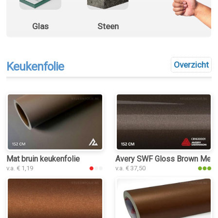
Glas
Steen
Keukenfolie
Overzicht
Mat bruin keukenfolie
Avery SWF Gloss Brown Metall
v.a. € 1,19
v.a. € 37,50