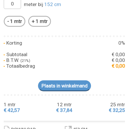
meter bij
152 cm
Korting
0%
Subtotaal
€ 0,00
B.T.W.
€ 0,00
(21%)
Totaalbedrag
€ 0,00
1 mtr
12 mtr
25 mtr
€ 42,57
€ 37,84
€ 32,25