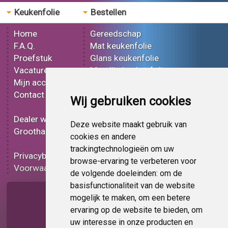
Keukenfolie
Bestellen
Home
Gereedschap
F.A.Q.
Mat keukenfolie
Proefstuk
Glans keukenfolie
Vacatures
Metallic keukenfolie
Mijn account
3D keukenfolie
Contact
Effect keukenfolie
Wij gebruiken cookies
Bedrukt keukenfolie
Dealer worden
Carbon keukenfolie
Deze website maakt gebruik van
Groothandel
Lampen folie
cookies en andere
Functionele folie
trackingtechnologieën om uw
Privacybeleid
Keukenfolie korting
browse-ervaring te verbeteren voor
Voorwaarden
Op bestelling
de volgende doeleinden:
om de
basisfunctionaliteit van de website
Pagina delen
mogelijk te maken
,
om een betere
ervaring op de website te bieden
,
om
uw interesse in onze producten en