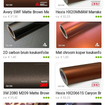
Avery SWF Matte Brown Metallic keukenfolie
Hexis HX20MMAM Marrakech 
v.a. € 37,50
v.a. € 32,25
2D carbon bruin keukenfolie
Mat chroom koper keukenfoli
v.a. € 1,40
v.a. € 1,60
3M 2080 M209 Matte Brown Metallic keukenfolie
Hexis HX20661S Canyon Bronz
v.a. € 35,42
v.a. € 32,25