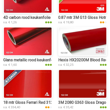
4D carbon rood keukenfolie
0.87 mtr 3M G13 Gloss Hotro
v.a. € 1,26
v.a. € 19,80
Glans metallic rood keukenfolie
Hexis HX20200M Blood Red M
v.a. € 1,60
v.a. € 32,25
18 mtr Gloss Ferrari Red 3125 keukenfolie
3M 2080 G363 Gloss Dragon F
v.a. € 334,40
v.a. € 35,42