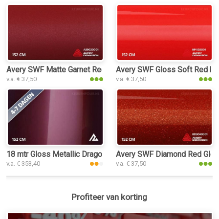
Avery SWF Matte Garnet Red Metallic keukenfolie
Avery SWF Gloss Soft Red ke
v.a. € 37,50
v.a. € 37,50
18 mtr Gloss Metallic Dragon Blood Red 3065 keukenfolie
Avery SWF Diamond Red Glos
v.a. € 353,40
v.a. € 37,50
Profiteer van korting