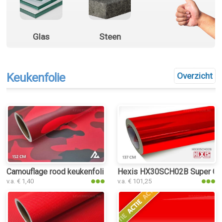
Glas
Steen
Keukenfolie
Overzicht
Camouflage rood keukenfolie
Hexis HX30SCH02B Super Chr
v.a. € 1,40
v.a. € 101,25