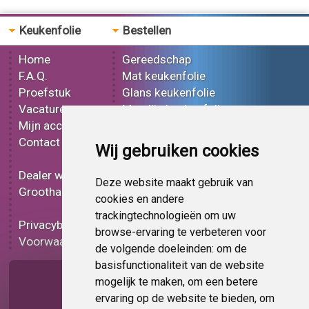
Keukenfolie
Bestellen
Home
Gereedschap
F.A.Q.
Mat keukenfolie
Proefstuk
Glans keukenfolie
Vacatures
Metallic keukenfolie
Mijn account
3D keukenfolie
Contact
Effect keukenfolie
Wij gebruiken cookies
Bedrukt keukenfolie
Dealer worden
Carbon keukenfolie
Deze website maakt gebruik van
Groothandel
Lampen folie
cookies en andere
Functionele folie
trackingtechnologieën om uw
Privacybeleid
Keukenfolie korting
browse-ervaring te verbeteren voor
Voorwaarden
Op bestelling
de volgende doeleinden:
om de
basisfunctionaliteit van de website
Pagina delen
mogelijk te maken
,
om een betere
ervaring op de website te bieden
,
om