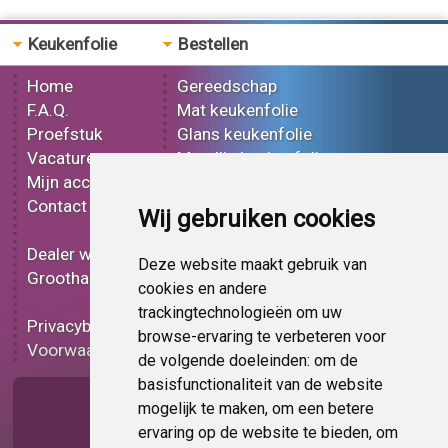
Keukenfolie
Bestellen
Home
Gereedschap
F.A.Q.
Mat keukenfolie
Proefstuk
Glans keukenfolie
Vacatures
Metallic keukenfolie
Mijn account
3D keukenfolie
Contact
Effect keukenfolie
Wij gebruiken cookies
Bedrukt keukenfolie
Dealer worden
Carbon keukenfolie
Deze website maakt gebruik van
Groothandel
Lampen folie
cookies en andere
Functionele folie
trackingtechnologieën om uw
Privacybeleid
Keukenfolie korting
browse-ervaring te verbeteren voor
Voorwaarden
Op bestelling
de volgende doeleinden:
om de
basisfunctionaliteit van de website
Pagina delen
mogelijk te maken
,
om een betere
ervaring op de website te bieden
,
om