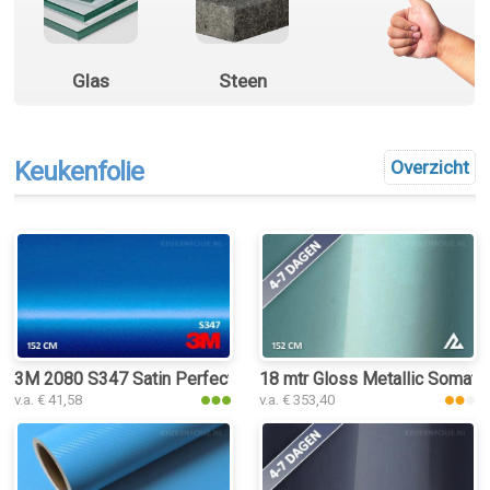
Glas
Steen
Keukenfolie
Overzicht
3M 2080 S347 Satin Perfect Blue keukenfolie
18 mtr Gloss Metallic Somato
v.a. € 41,58
v.a. € 353,40