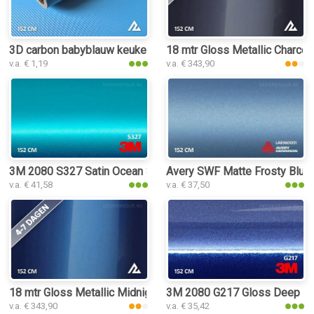
3D carbon babyblauw keukenfolie
18 mtr Gloss Metallic Charcoa
v.a. € 1,19
v.a. € 343,90
3M 2080 S327 Satin Ocean Shimmer keukenfolie
Avery SWF Matte Frosty Blue 
v.a. € 41,58
v.a. € 37,50
18 mtr Gloss Metallic Midnight Blue 3206 keukenfolie
3M 2080 G217 Gloss Deep Blu
v.a. € 343,90
v.a. € 35,42