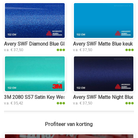
Avery SWF Diamond Blue Gloss keukenfolie
Avery SWF Matte Blue keuken
v.a. € 37,50
v.a. € 37,50
3M 2080 S57 Satin Key West keukenfolie
Avery SWF Matte Night Blue M
v.a. € 35,42
v.a. € 37,50
Profiteer van korting